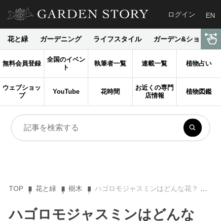
ログイン
EN
花と緑
ガーデニング
ライフスタイル
ガーデン&ショップ
全国のイベン
無料会員登録
執筆者一覧
連載一覧
植物占い
ト
ウェブショッ
お近くの専門
YouTube
花時間
植物図鑑
プ
店情報
TOP
花と緑
樹木
ハゴロモジャスミンはどんな花？ 特徴や花言葉、育て方を解説
ハゴロモジャスミンはどんな