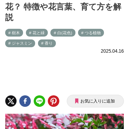
花？ 特徴や花言葉、育て方を解
説
# 樹木
# 花と緑
# 白(花色)
# つる植物
# ジャスミン
# 香り
2025.04.16
お気に入りに追加