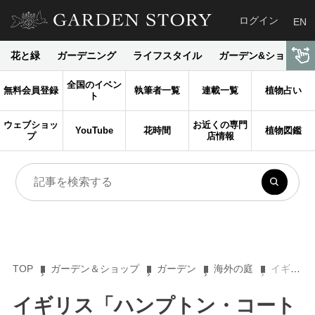
ログイン
EN
花と緑
ガーデニング
ライフスタイル
ガーデン&ショップ
全国のイベン
無料会員登録
執筆者一覧
連載一覧
植物占い
ト
ウェブショッ
お近くの専門
YouTube
花時間
植物図鑑
プ
店情報
TOP
ガーデン＆ショップ
ガーデン
海外の庭
イギリス「ハンプトン・コート宮殿」の庭【世界のガーデンを探る旅11】
イギリス「ハンプトン・コート