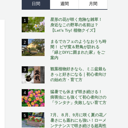
日間
週間
月間
星形の花が咲く危険な雑草！
1
身近なこの野草の名前は？
【Let’s Try! 植物クイズ】
まるでカフェのようなおうち時
2
間！ ピザ窯＆野鳥が訪れる
「緑とDIYに囲まれた家」をご
案内
観葉植物好きなら、ミニ盆栽も
3
きっと好きになる｜初心者向け
の始め方・育て方
猛暑でも休まず咲き続ける！
4
病害虫にも強くて初心者向けの
「ランタナ」失敗しない育て方
7月、８月、9月に咲く夏の花／
5
暑さにも蒸れにも強い！ローメ
ンテナンスで咲き続ける超高性