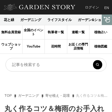
ログイン
EN
花と緑
ガーデニング
ライフスタイル
ガーデン&ショップ
全国のイベン
無料会員登録
執筆者一覧
連載一覧
植物占い
ト
ウェブショッ
お近くの専門
YouTube
花時間
植物図鑑
プ
店情報
TOP
ガーデニング
寄せ植え・花壇
丸く作るコツ＆梅雨のお手入れ方法も紹介！ ブルー＆パープル系の大人可愛いハンギングバスケット
丸く作るコツ＆梅雨のお手入れ