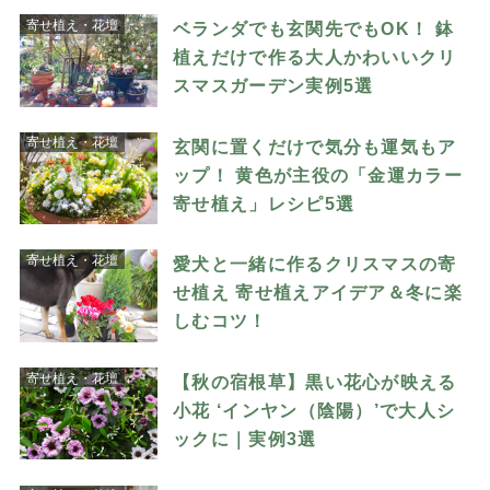
寄せ植え・花壇
ベランダでも玄関先でもOK！ 鉢
植えだけで作る大人かわいいクリ
スマスガーデン実例5選
寄せ植え・花壇
玄関に置くだけで気分も運気もア
ップ！ 黄色が主役の「金運カラー
寄せ植え」レシピ5選
寄せ植え・花壇
愛犬と一緒に作るクリスマスの寄
せ植え 寄せ植えアイデア＆冬に楽
しむコツ！
寄せ植え・花壇
【秋の宿根草】黒い花心が映える
小花 ‘インヤン（陰陽）’で大人シ
ックに｜実例3選