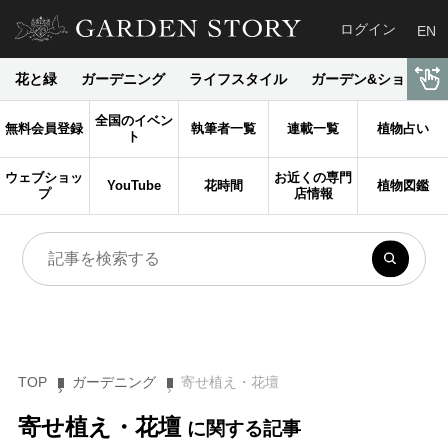
ログイン
EN
花と緑
ガーデニング
ライフスタイル
ガーデン&ショップ
全国のイベン
無料会員登録
執筆者一覧
連載一覧
植物占い
ト
ウェブショッ
お近くの専門
YouTube
花時間
植物図鑑
プ
店情報
TOP
ガーデニング
寄せ植え・花壇
寄せ植え・花壇
に関する記事