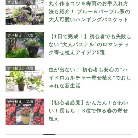
寄せ植え・花壇
丸く作るコツ＆梅雨のお手入れ方
法も紹介！ ブルー＆パープル系の
大人可愛いハンギングバスケット
寄せ植え・花壇
【1日で完成！】初心者でも失敗し
ない“大人パステル”のロマンチッ
ク寄せ植えアイデア5選
寄せ植え・花壇
虫が出ない！ 初心者も安心の“ハ
イドロカルチャー寄せ植え”でおし
ゃれな新生活
寄せ植え・花壇
【初心者必見】かんたん！かわい
い！長もち！ 3種で作る春の寄せ
植え