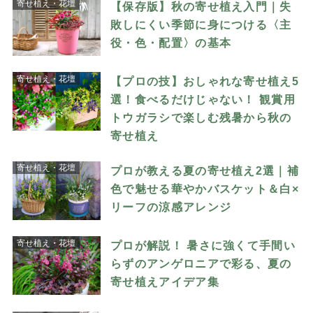
寄せ植え・花壇
【保存版】秋の寄せ植え入門｜失
敗しにくい季節に身につける〈主
役・色・配置〉の基本
寄せ植え・花壇
【プロの技】おしゃれな寄せ植え5
選！食べるだけじゃない！ 観賞用
トウガラシで楽しむ残暑から秋の
寄せ植え
寄せ植え・花壇
プロが教える夏の寄せ植え2選｜補
色で魅せる華やかバスケット＆白×
リーフの涼感アレンジ
寄せ植え・花壇
プロが解説！ 暑さに強くて手間い
らずのアンゲロニアで彩る、夏の
寄せ植えアイデア集