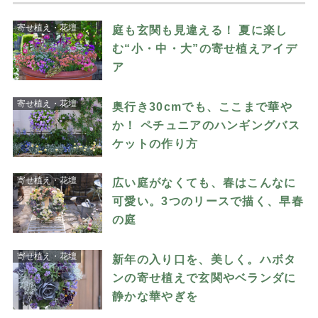
寄せ植え・花壇
庭も玄関も見違える！ 夏に楽し
む“小・中・大”の寄せ植えアイデ
ア
寄せ植え・花壇
奥行き30cmでも、ここまで華や
か！ ペチュニアのハンギングバス
ケットの作り方
寄せ植え・花壇
広い庭がなくても、春はこんなに
可愛い。3つのリースで描く、早春
の庭
寄せ植え・花壇
新年の入り口を、美しく。ハボタ
ンの寄せ植えで玄関やベランダに
静かな華やぎを