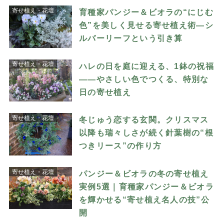
寄せ植え・花壇
育種家パンジー＆ビオラの“にじむ
色”を美しく見せる寄せ植え術―シ
ルバーリーフという引き算
寄せ植え・花壇
ハレの日を庭に迎える、1鉢の祝福
――やさしい色でつくる、特別な
日の寄せ植え
寄せ植え・花壇
冬じゅう恋する玄関。クリスマス
以降も瑞々しさが続く針葉樹の“根
つきリース”の作り方
寄せ植え・花壇
パンジー＆ビオラの冬の寄せ植え
実例5選｜育種家パンジー＆ビオラ
を輝かせる“寄せ植え名人の技”公
開