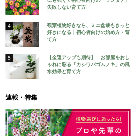
にも強くて初心者向けの「ランタナ」
失敗しない育て方
観葉植物好きなら、ミニ盆栽もきっと
4
好きになる｜初心者向けの始め方・育
て方
【金運アップも期待】 お部屋をおし
5
ゃれに彩る「カシワバゴムノキ」の風
水効果と育て方
連載・特集