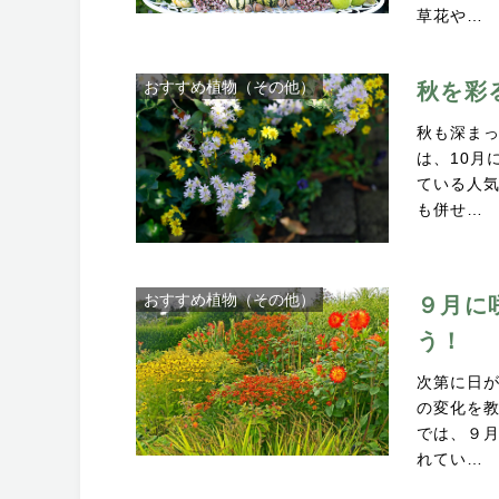
草花や…
おすすめ植物（その他）
秋を彩
秋も深まっ
は、10月
ている人気
も併せ…
おすすめ植物（その他）
９月に
う！
次第に日
の変化を
では、９
れてい…