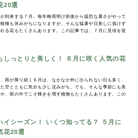
花20選
夏が到来する７月。毎年梅雨明け前後から猛烈な暑さがやって
の植物も休みがちになりますが、そんな猛暑や日差しに負けず
くれる花もたくさんあります。この記事では、７月に見頃を迎
もしっとりと美しく！ ６月に咲く人気の花
え、雨が降り続く６月は、なかなか外に出られない日も多く、
した空とともに気分も少し沈みがち。でも、そんな季節にも美
花や、雨の中でこそ輝きを増す植物もたくさんあります。この
ハイシーズン！ いくつ知ってる？ ５月に
気花20選