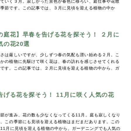
いていく３月。寂しかった景色が春色に移ろい、庭仕事や花散
い季節です。この記事では、３月に見頃を迎える植物の中か
…
の庭花】早春を告げる花を探そう！ ２月に
気の花20選
寒さは厳しいですが、少しずつ春の気配も漂い始める２月。こ
ほかの植物に先駆けて咲く花は、春の訪れを感じさせてくれる
在です。この記事では、２月に見頃を迎える植物の中から、ガ
告げる花を探そう！ 11月に咲く人気の花
節が進み、花の数も少なくなってくる11月。庭も寂しくなり
が、この季節にも見頃を迎える植物はまだまだあります。この
11月に見頃を迎える植物の中から、ガーデニングでも人気の