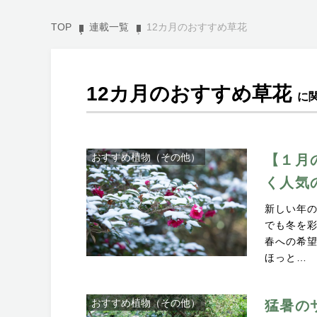
TOP
連載一覧
12カ月のおすすめ草花
12カ月のおすすめ草花
に
おすすめ植物（その他）
【１月
く人気
新しい年
でも冬を
春への希
ほっと…
おすすめ植物（その他）
猛暑の