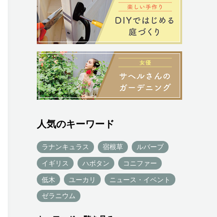
人気のキーワード
ラナンキュラス
宿根草
ルバーブ
イギリス
ハボタン
コニファー
低木
ユーカリ
ニュース・イベント
ゼラニウム