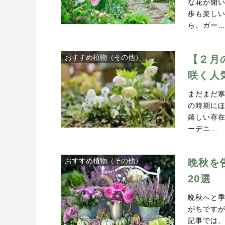
な花が開
歩も楽し
ら、ガー
おすすめ植物（その他）
【２月
咲く人
まだまだ
の時期に
嬉しい存
ーデニ…
おすすめ植物（その他）
晩秋を
20選
晩秋へと季
がちです
記事では、