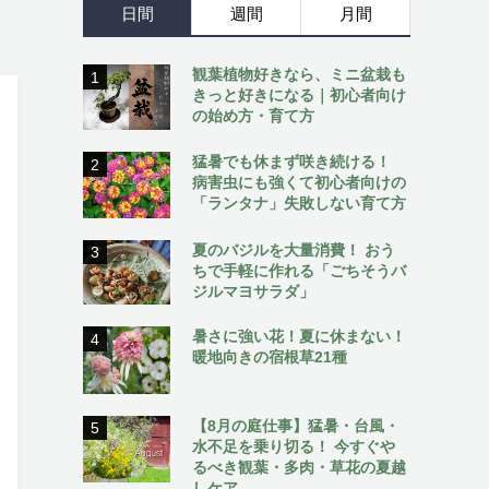
日間
週間
月間
観葉植物好きなら、ミニ盆栽も
1
きっと好きになる｜初心者向け
の始め方・育て方
猛暑でも休まず咲き続ける！
2
病害虫にも強くて初心者向けの
「ランタナ」失敗しない育て方
夏のバジルを大量消費！ おう
3
ちで手軽に作れる「ごちそうバ
ジルマヨサラダ」
暑さに強い花！夏に休まない！
4
暖地向きの宿根草21種
【8月の庭仕事】猛暑・台風・
5
水不足を乗り切る！ 今すぐや
るべき観葉・多肉・草花の夏越
しケア