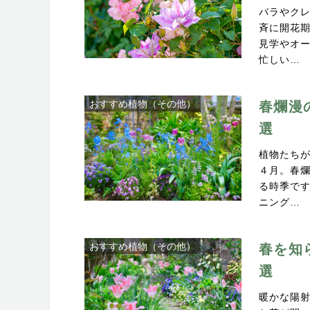
バラやク
斉に開花
見学やオ
忙しい…
おすすめ植物（その他）
春爛漫
選
植物たち
４月。春
る時季で
ニング…
おすすめ植物（その他）
春を知
選
暖かな陽