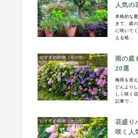
人気の
本格的な
きて、庭
に咲いて
える植…
おすすめ植物（その他）
雨の庭
20選
梅雨を迎
どんより
しく咲く
記事で…
おすすめ植物（その他）
花盛り
咲く人