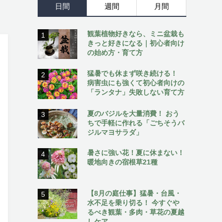
日間
週間
月間
観葉植物好きなら、ミニ盆栽も
1
きっと好きになる｜初心者向け
の始め方・育て方
猛暑でも休まず咲き続ける！
2
病害虫にも強くて初心者向けの
「ランタナ」失敗しない育て方
夏のバジルを大量消費！ おう
3
ちで手軽に作れる「ごちそうバ
ジルマヨサラダ」
暑さに強い花！夏に休まない！
4
暖地向きの宿根草21種
【8月の庭仕事】猛暑・台風・
5
水不足を乗り切る！ 今すぐや
るべき観葉・多肉・草花の夏越
しケア