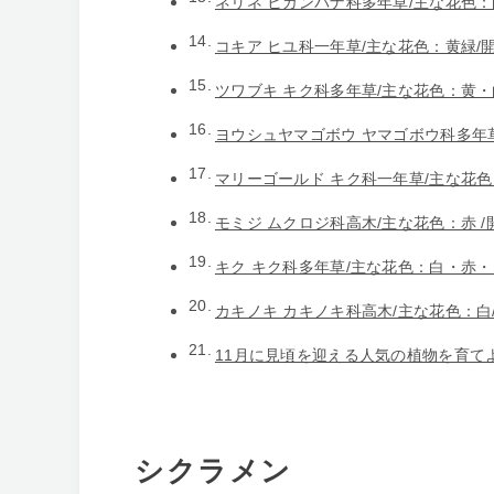
ネリネ ヒガンバナ科多年草/主な花色：
コキア ヒユ科一年草/主な花色：黄緑/
ツワブキ キク科多年草/主な花色：黄・白
ヨウシュヤマゴボウ ヤマゴボウ科多年草
マリーゴールド キク科一年草/主な花色
モミジ ムクロジ科高木/主な花色：赤 
キク キク科多年草/主な花色：白・赤
カキノキ カキノキ科高木/主な花色：白
11月に見頃を迎える人気の植物を育て
シクラメン