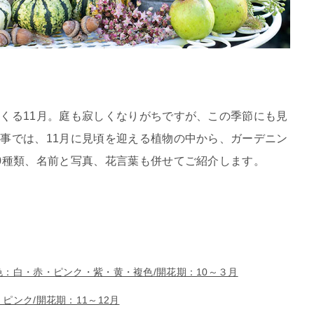
くる11月。庭も寂しくなりがちですが、この季節にも見
事では、11月に見頃を迎える植物の中から、ガーデニン
0種類、名前と写真、花言葉も併せてご紹介します。
色：白・赤・ピンク・紫・黄・複色/開花期：10～３月
ピンク/開花期：11～12月