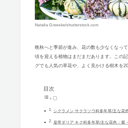
Natalia Greeske/shutterstock.com
晩秋へと季節が進み、花の数も少なくなって
頃を迎える植物はまだまだあります。この記
グでも人気の草花や、よく見かける樹木を2
目次
シクラメン サクラソウ科多年草/主な花
皇帝ダリア キク科多年草/主な花色：紫・