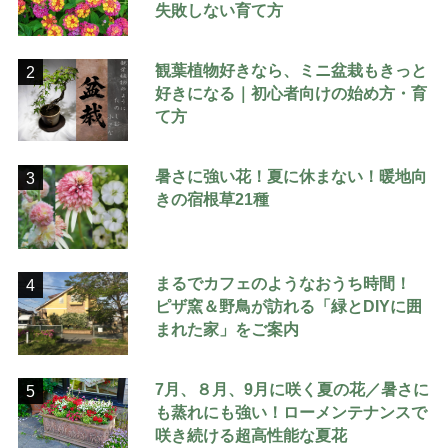
失敗しない育て方
観葉植物好きなら、ミニ盆栽もきっと
2
好きになる｜初心者向けの始め方・育
て方
暑さに強い花！夏に休まない！暖地向
3
きの宿根草21種
まるでカフェのようなおうち時間！
4
ピザ窯＆野鳥が訪れる「緑とDIYに囲
まれた家」をご案内
7月、８月、9月に咲く夏の花／暑さに
5
も蒸れにも強い！ローメンテナンスで
咲き続ける超高性能な夏花