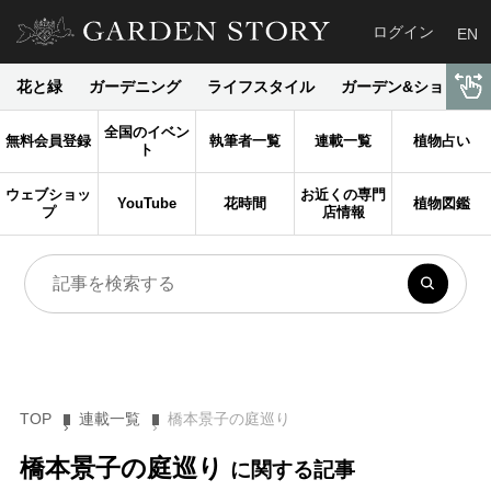
ログイン
EN
花と緑
ガーデニング
ライフスタイル
ガーデン&ショップ
全国のイベン
無料会員登録
執筆者一覧
連載一覧
植物占い
ト
ウェブショッ
お近くの専門
YouTube
花時間
植物図鑑
プ
店情報
TOP
連載一覧
橋本景子の庭巡り
橋本景子の庭巡り
に関する記事