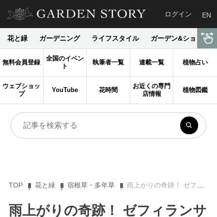
ログイン
EN
花と緑
ガーデニング
ライフスタイル
ガーデン&ショップ
全国のイベン
無料会員登録
執筆者一覧
連載一覧
植物占い
ト
ウェブショッ
お近くの専門
YouTube
花時間
植物図鑑
プ
店情報
TOP
花と緑
宿根草・多年草
雨上がりの奇跡！ ゼフィランサス（レインリリー）が夏に咲き誇る秘密と種類・品種の魅力
雨上がりの奇跡！ ゼフィランサ