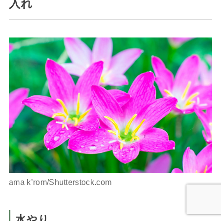
入れ
ama k’rom/Shutterstock.com
水やり