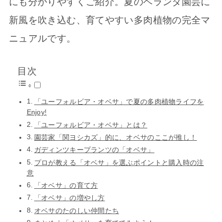
にも分かりやすくご紹介。夏のベランダ園芸に
新風を吹き込む、育てやすい多肉植物の完全マ
ニュアルです。
目次
「ユーフォルビア・オベサ」で夏の多肉植物ライフを
Enjoy!
「ユーフォルビア・オベサ」とは？
園芸家「関ヨシカズ」的に、オベサのここが推し！
ガディンツキープランツの「オベサ」
プロが教える「オベサ」を選ぶポイントと購入時の注
意
「オベサ」の育て方
「オベサ」の増やし方
オベサのたのしい仲間たち