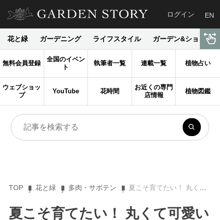
ログイン
EN
花と緑
ガーデニング
ライフスタイル
ガーデン&ショップ
全国のイベン
無料会員登録
執筆者一覧
連載一覧
植物占い
ト
ウェブショッ
お近くの専門
YouTube
花時間
植物図鑑
プ
店情報
TOP
花と緑
多肉・サボテン
夏こそ育てたい！ 丸くて可愛い多肉植物【オベサ】の魅力と育て方をプロが徹底解説
夏こそ育てたい！ 丸くて可愛い