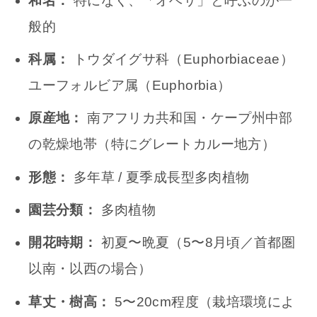
和名：
特になく、「オベサ」と呼ぶのが一
般的
科属：
トウダイグサ科（Euphorbiaceae）
ユーフォルビア属（Euphorbia）
原産地：
南アフリカ共和国・ケープ州中部
の乾燥地帯（特にグレートカルー地方）
形態：
多年草 / 夏季成長型多肉植物
園芸分類：
多肉植物
開花時期：
初夏〜晩夏（5〜8月頃／首都圏
以南・以西の場合）
草丈・樹高：
5〜20cm程度（栽培環境によ