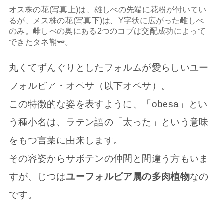
オス株の花(写真上)は、雄しべの先端に花粉が付いてい
るが、メス株の花(写真下)は、Y字状に広がった雌しべ
のみ。雌しべの奥にある2つのコブは交配成功によって
できたタネ鞘🫛。
丸くてずんぐりとしたフォルムが愛らしいユー
フォルビア・オベサ（以下オベサ）。
この特徴的な姿を表すように、「obesa」とい
う種小名は、ラテン語の「太った」という意味
をもつ言葉に由来します。
その容姿からサボテンの仲間と間違う方もいま
すが、じつは
ユーフォルビア属の多肉植物
なの
です。