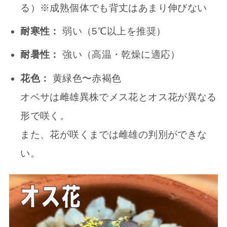
る）※成熟個体でも背丈はあまり伸びない
耐寒性：
弱い（5℃以上を推奨）
耐暑性：
強い（高温・乾燥に適応）
花色：
黄緑色〜赤褐色
オベサは雌雄異株でメス花とオス花が異なる
形で咲く。
また、花が咲くまでは雌雄の判別ができな
い。