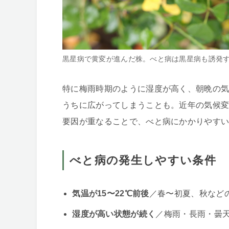
黒星病で黄変が進んだ株。べと病は黒星病も誘発
特に梅雨時期のように湿度が高く、朝晩の
うちに広がってしまうことも。近年の気候
要因が重なることで、べと病にかかりやす
べと病の発生しやすい条件
気温が15〜22℃前後
／春〜初夏、秋など
湿度が高い状態が続く
／梅雨・長雨・曇