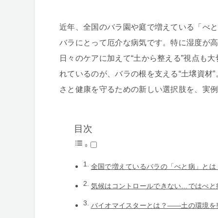
近年、全国のバラ園や庭で増えている「べ
バラにとって厄介な病気です。特に湿度が
日々のケアに加えて“土から整える”視点も
れているのが、バラの根を支える“土壌資材
さと健康を守るための新しい選択肢を、実
目次
全国で増えているバラの「べと病」とは
気候はコントロールできない…ではべと
バイオマイスターとは？——土の環境を整