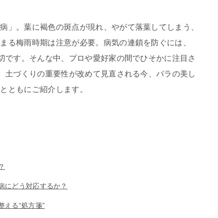
と病」。葉に褐色の斑点が現れ、やがて落葉してしまう、
高まる梅雨時期は注意が必要。病気の連鎖を防ぐには、
大切です。そんな中、プロや愛好家の間でひそかに注目さ
”。土づくりの重要性が改めて見直される今、バラの美し
例とともにご紹介します。
？
病にどう対応するか？
える“処方箋”