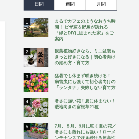
日間
週間
月間
まるでカフェのようなおうち時
1
間！ ピザ窯＆野鳥が訪れる
「緑とDIYに囲まれた家」をご
案内
観葉植物好きなら、ミニ盆栽も
2
きっと好きになる｜初心者向け
の始め方・育て方
猛暑でも休まず咲き続ける！
3
病害虫にも強くて初心者向けの
「ランタナ」失敗しない育て方
暑さに強い花！夏に休まない！
4
暖地向きの宿根草21種
7月、８月、9月に咲く夏の花／
5
暑さにも蒸れにも強い！ローメ
ンテナンスで咲き続ける超高性