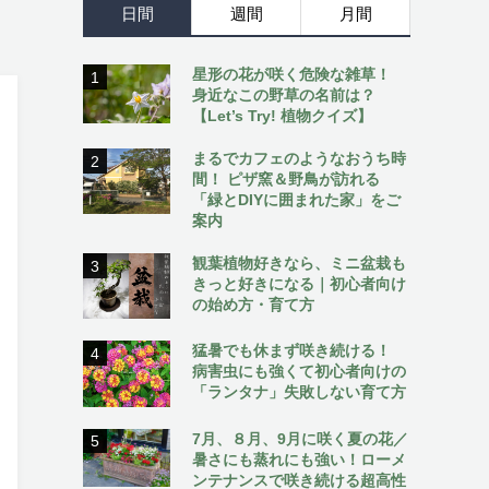
日間
週間
月間
星形の花が咲く危険な雑草！
1
身近なこの野草の名前は？
【Let’s Try! 植物クイズ】
まるでカフェのようなおうち時
2
間！ ピザ窯＆野鳥が訪れる
「緑とDIYに囲まれた家」をご
案内
観葉植物好きなら、ミニ盆栽も
3
きっと好きになる｜初心者向け
の始め方・育て方
猛暑でも休まず咲き続ける！
4
病害虫にも強くて初心者向けの
「ランタナ」失敗しない育て方
7月、８月、9月に咲く夏の花／
5
暑さにも蒸れにも強い！ローメ
ンテナンスで咲き続ける超高性