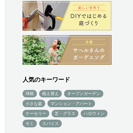
人気のキーワード
球根
植え替え
オープンガーデン
小さな庭
マンション・アパート
ナーセリー
芝・グラス
ハロウィン
モミ
スパイス