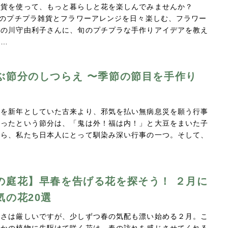
雑貨を使って、もっと暮らしと花を楽しんでみませんか？
どのプチプラ雑貨とフラワーアレンジを日々楽しむ、フラワー
ーの川守由利子さんに、旬のプチプラな手作りアイデアを教え
き…
ぶ節分のしつらえ 〜季節の節目を手作り
春を新年としていた古来より、邪気を払い無病息災を願う行事
まったという節分は、「鬼は外！福は内！」と大豆をまいた子
から、私たち日本人にとって馴染み深い行事の一つ。そして、
の庭花】早春を告げる花を探そう！ ２月に
気の花20選
寒さは厳しいですが、少しずつ春の気配も漂い始める２月。こ