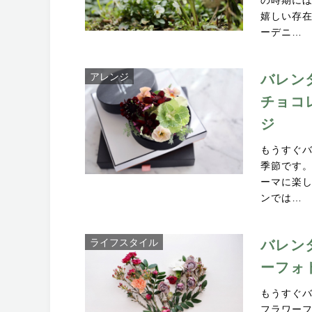
の時期に
嬉しい存
ーデニ…
アレンジ
バレン
チョコ
ジ
もうすぐ
季節です
ーマに楽
ンでは…
ライフスタイル
バレン
ーフォ
もうすぐ
フラワー