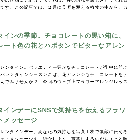
ほかの植物に先駆けて咲く花は、春の訪れを感じさせてくれる
在です。この記事では、２月に見頃を迎える植物の中から、ガ
タインの季節。チョコレートの黒い箱に、
レート色の花とハボタンでビターなアレン
バレンタイン。バラエティー豊かなチョコレートが街中に並ぶ
。バレンタインシーズンには、花アレンジもチョコレートをテ
しんでみませんか？ 今回のウェブ上フラワーアレンジレッス
タインデーにSNSで気持ちを伝えるフラワ
トメッセージ
バレンタインデー。あなたの気持ちを写真１枚で素敵に伝える
フォトメッセージをご紹介します。言葉にするのがちょっと照