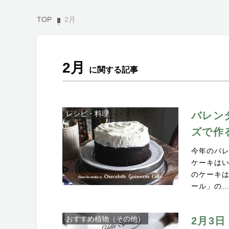
TOP
2月
2月
に関する記事
レシピ・料理
バレン
ズで作
今年のバ
ケーキはい
のケーキ
ール」の
おすすめ植物（その他）
2月3