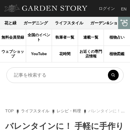
ログイン
EN
花と緑
ガーデニング
ライフスタイル
ガーデン&ショップ
全国のイベン
無料会員登録
執筆者一覧
連載一覧
植物占い
ト
ウェブショッ
お近くの専門
YouTube
花時間
植物図鑑
プ
店情報
TOP
ライフスタイル
レシピ・料理
バレンタインに！ 手軽に手作り〈チョコレートファッジ〉
バレンタインに！ 手軽に手作り