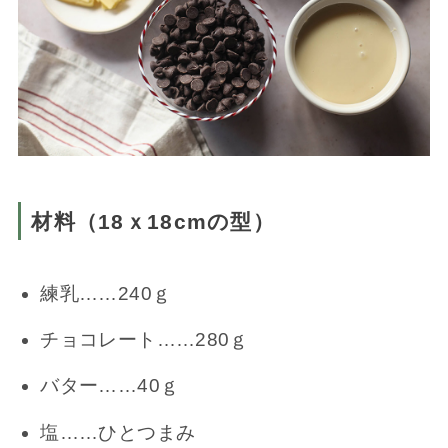
材料（18ｘ18cmの型）
練乳……240ｇ
チョコレート……280ｇ
バター……40ｇ
塩……ひとつまみ