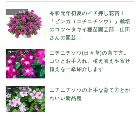
一・二年草
令和元年初夏のイチ押し花苗！
「ビンカ（ニチニチソウ）」栽培
のコツ〜タキイ種苗園芸部 山田
さんの園芸…
ガーデニング
ニチニチソウ(日々草)の育て方。
コツとお手入れ、植え替えや寄せ
植えを一挙紹介します
一・二年草
ニチニチソウの上手な育て方とか
わいい新品種