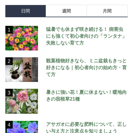
日間
週間
月間
猛暑でも休まず咲き続ける！ 病害虫
1
にも強くて初心者向けの「ランタナ」
失敗しない育て方
観葉植物好きなら、ミニ盆栽もきっと
2
好きになる｜初心者向けの始め方・育
て方
暑さに強い花！夏に休まない！暖地向
3
きの宿根草21種
アサガオに必要な肥料について、正し
4
い与え方と注意点を知りましょう