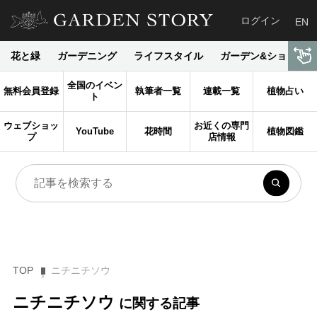
ログイン
EN
花と緑
ガーデニング
ライフスタイル
ガーデン&ショップ
全国のイベン
無料会員登録
執筆者一覧
連載一覧
植物占い
ト
ウェブショッ
お近くの専門
YouTube
花時間
植物図鑑
プ
店情報
TOP
ニチニチソウ
ニチニチソウ
に関する記事