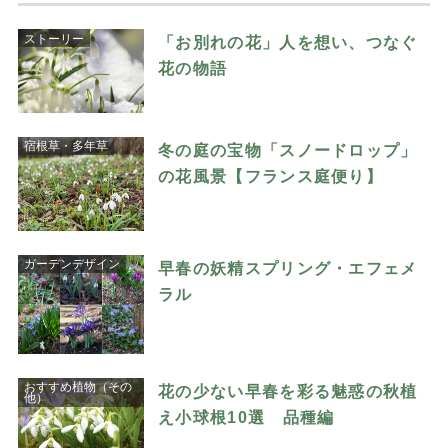
ストーリー
「お別れの花」人を想い、つなぐ
花の物語
宿根草・多年草
冬の庭の宝物「スノードロップ」
の花風景【フランス庭便り】
ガーデンデザイン
早春の妖精スプリング・エフェメ
ラル
おすすめ植物（その
花の少ない早春を彩る魅惑の秋植
他）
え小球根10選 品種編