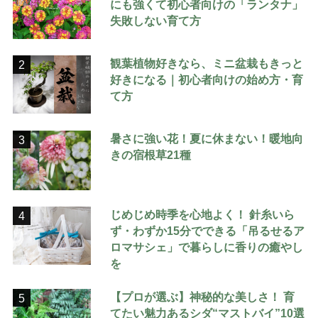
にも強くて初心者向けの「ランタナ」
失敗しない育て方
観葉植物好きなら、ミニ盆栽もきっと
2
好きになる｜初心者向けの始め方・育
て方
暑さに強い花！夏に休まない！暖地向
3
きの宿根草21種
じめじめ時季を心地よく！ 針糸いら
4
ず・わずか15分でできる「吊るせるア
ロマサシェ」で暮らしに香りの癒やし
を
【プロが選ぶ】神秘的な美しさ！ 育
5
てたい魅力あるシダ“マストバイ”10選