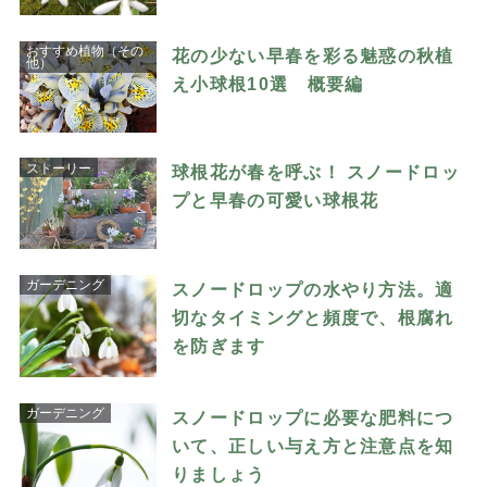
おすすめ植物（その
花の少ない早春を彩る魅惑の秋植
他）
え小球根10選 概要編
ストーリー
球根花が春を呼ぶ！ スノードロッ
プと早春の可愛い球根花
ガーデニング
スノードロップの水やり方法。適
切なタイミングと頻度で、根腐れ
を防ぎます
ガーデニング
スノードロップに必要な肥料につ
いて、正しい与え方と注意点を知
りましょう