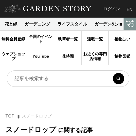
ログイン
EN
花と緑
ガーデニング
ライフスタイル
ガーデン&ショップ
全国のイベン
無料会員登録
執筆者一覧
連載一覧
植物占い
ト
ウェブショッ
お近くの専門
YouTube
花時間
植物図鑑
プ
店情報
TOP
スノードロップ
スノードロップ
に関する記事