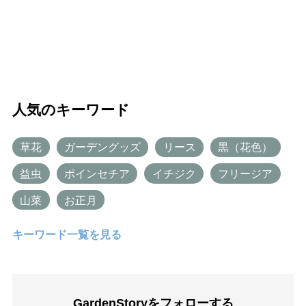
人気のキーワード
草花
ガーデングッズ
リース
黒（花色）
益虫
ポインセチア
イチジク
フリージア
山菜
お正月
キーワード一覧を見る
GardenStoryを
フォローする