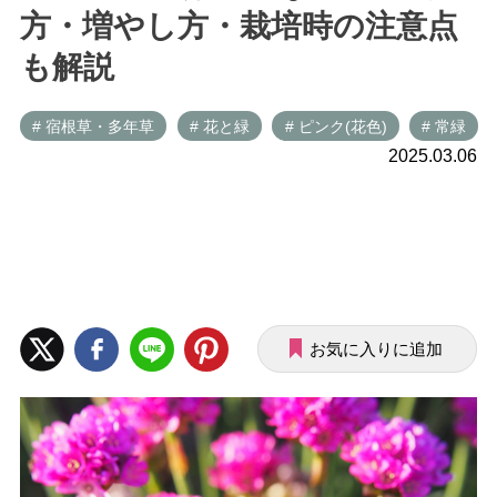
方・増やし方・栽培時の注意点
も解説
# 宿根草・多年草
# 花と緑
# ピンク(花色)
# 常緑
2025.03.06
お気に入りに追加