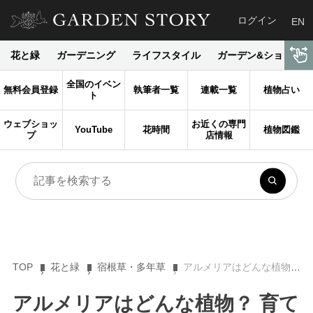
ログイン
EN
花と緑
ガーデニング
ライフスタイル
ガーデン&ショップ
全国のイベン
無料会員登録
執筆者一覧
連載一覧
植物占い
ト
ウェブショッ
お近くの専門
YouTube
花時間
植物図鑑
プ
店情報
TOP
花と緑
宿根草・多年草
アルメリアはどんな植物？ 育て方・増やし方・栽培時の注意点も解説
アルメリアはどんな植物？ 育て