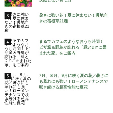
失敗しない育て方
暑さに強い花！夏に休まない！暖地向
3
きの宿根草21種
まるでカフェのようなおうち時間！
4
ピザ窯＆野鳥が訪れる「緑とDIYに囲
まれた家」をご案内
7月、８月、9月に咲く夏の花／暑さに
5
も蒸れにも強い！ローメンテナンスで
咲き続ける超高性能な夏花