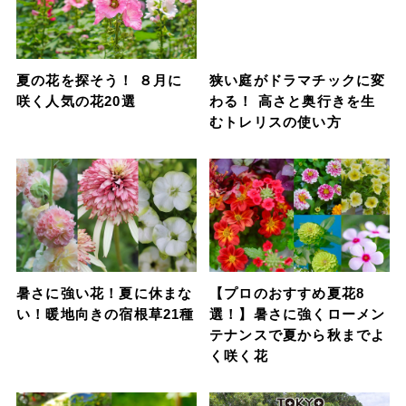
夏の花を探そう！ ８月に
狭い庭がドラマチックに変
咲く人気の花20選
わる！ 高さと奥行きを生
むトレリスの使い方
暑さに強い花！夏に休まな
【プロのおすすめ夏花8
い！暖地向きの宿根草21種
選！】暑さに強くローメン
テナンスで夏から秋までよ
く咲く花