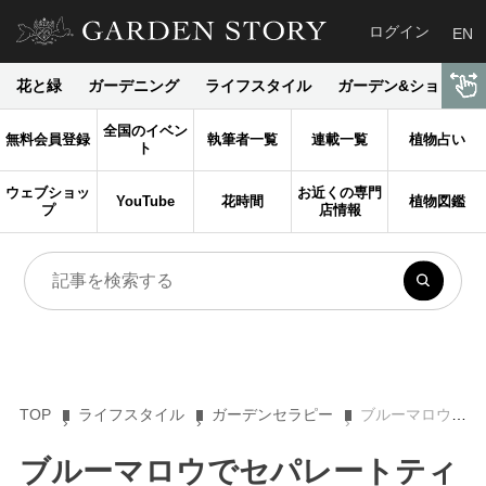
ログイン
EN
花と緑
ガーデニング
ライフスタイル
ガーデン&ショップ
全国のイベン
無料会員登録
執筆者一覧
連載一覧
植物占い
ト
ウェブショッ
お近くの専門
YouTube
花時間
植物図鑑
プ
店情報
TOP
ライフスタイル
ガーデンセラピー
ブルーマロウでセパレートティーをいれてみよう！
ブルーマロウでセパレートティ