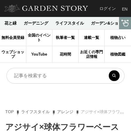
ログイン
EN
花と緑
ガーデニング
ライフスタイル
ガーデン&ショップ
全国のイベン
無料会員登録
執筆者一覧
連載一覧
植物占い
ト
ウェブショッ
お近くの専門
YouTube
花時間
植物図鑑
プ
店情報
TOP
ライフスタイル
アレンジ
アジサイ×球体フラワーベースは相性抜群！ オシャレに楽しむ梅雨のアレンジアイデア4選
アジサイ×球体フラワーベース