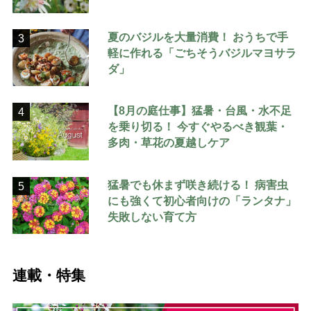
夏のバジルを大量消費！ おうちで手
3
軽に作れる「ごちそうバジルマヨサラ
ダ」
【8月の庭仕事】猛暑・台風・水不足
4
を乗り切る！ 今すぐやるべき観葉・
多肉・草花の夏越しケア
猛暑でも休まず咲き続ける！ 病害虫
5
にも強くて初心者向けの「ランタナ」
失敗しない育て方
連載・特集