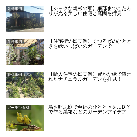
【シックな焼杉の家】細部までこだわ
外構事例
りが光る美しい住宅と庭園を拝見！
【住宅街の庭実例】くつろぎのひとと
外構事例
きを緑いっぱいのガーデンで
【輸入住宅の庭実例】豊かな緑で覆わ
外構事例
れたナチュラルガーデンを拝見！
鳥を呼ぶ庭で至福のひとときを…DIY
ガーデン資材
で作る巣箱などのガーデンアイデア