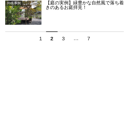
【庭の実例】緑豊かな自然風で落ち着
外構事例
きのあるお庭拝見！
…
1
2
3
7