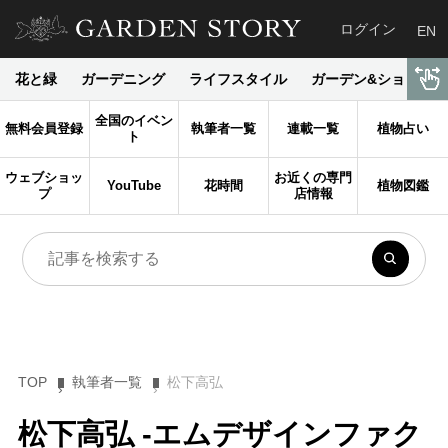
ログイン
EN
花と緑
ガーデニング
ライフスタイル
ガーデン&ショップ
全国のイベン
無料会員登録
執筆者一覧
連載一覧
植物占い
ト
ウェブショッ
お近くの専門
YouTube
花時間
植物図鑑
プ
店情報
TOP
執筆者一覧
松下高弘
松下高弘 -エムデザインファク