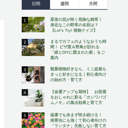
日間
週間
月間
星形の花が咲く危険な雑草！
1
身近なこの野草の名前は？
【Let’s Try! 植物クイズ】
まるでカフェのようなおうち時
2
間！ ピザ窯＆野鳥が訪れる
「緑とDIYに囲まれた家」をご
案内
観葉植物好きなら、ミニ盆栽も
3
きっと好きになる｜初心者向け
の始め方・育て方
【金運アップも期待】 お部屋
4
をおしゃれに彩る「カシワバゴ
ムノキ」の風水効果と育て方
猛暑でも休まず咲き続ける！
5
病害虫にも強くて初心者向けの
「ランタナ」失敗しない育て方