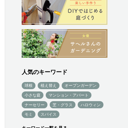
人気のキーワード
球根
植え替え
オープンガーデン
小さな庭
マンション・アパート
ナーセリー
芝・グラス
ハロウィン
モミ
スパイス