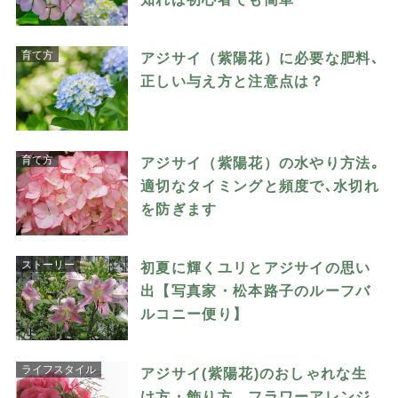
育て方
アジサイ（紫陽花）に必要な肥料､
正しい与え方と注意点は？
育て方
アジサイ（紫陽花）の水やり方法｡
適切なタイミングと頻度で､水切れ
を防ぎます
ストーリー
初夏に輝くユリとアジサイの思い
出【写真家・松本路子のルーフバ
ルコニー便り】
ライフスタイル
アジサイ(紫陽花)のおしゃれな生
け方・飾り方。フラワーアレンジ