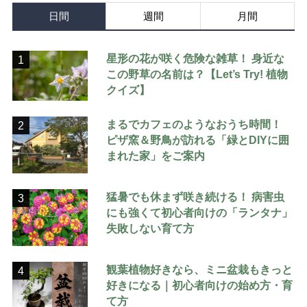
日間
週間
月間
星形の花が咲く危険な雑草！ 身近な
1
この野草の名前は？【Let’s Try! 植物
クイズ】
まるでカフェのようなおうち時間！
2
ピザ窯＆野鳥が訪れる「緑とDIYに囲
まれた家」をご案内
猛暑でも休まず咲き続ける！ 病害虫
3
にも強くて初心者向けの「ランタナ」
失敗しない育て方
観葉植物好きなら、ミニ盆栽もきっと
4
好きになる｜初心者向けの始め方・育
て方