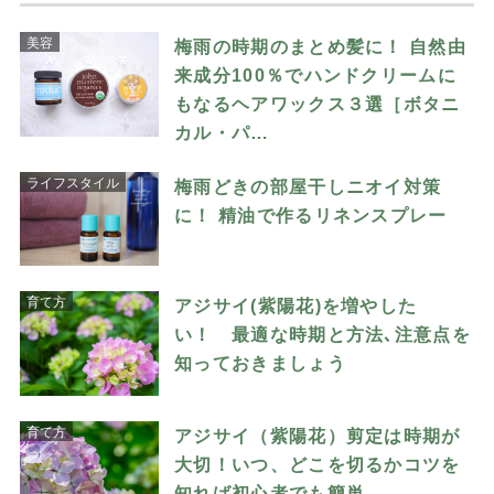
美容
梅雨の時期のまとめ髪に！ 自然由
来成分100％でハンドクリームに
もなるヘアワックス３選［ボタニ
カル・パ…
ライフスタイル
梅雨どきの部屋干しニオイ対策
に！ 精油で作るリネンスプレー
育て方
アジサイ(紫陽花)を増やした
い！ 最適な時期と方法､注意点を
知っておきましょう
育て方
アジサイ（紫陽花）剪定は時期が
大切！いつ、どこを切るかコツを
知れば初心者でも簡単