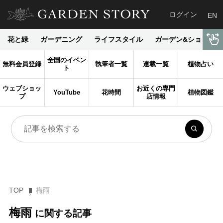
ログイン
EN
花と緑
ガーデニング
ライフスタイル
ガーデン&ショップ
全国のイベン
無料会員登録
執筆者一覧
連載一覧
植物占い
ト
ウェブショッ
お近くの専門
YouTube
花時間
植物図鑑
プ
店情報
TOP
梅雨
梅雨
に関する記事