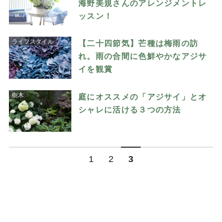
海野美規さんのアレンジメントレ
ッスン！
ライフスタイル
【二十四節気】芒種は梅雨の訪
れ。雨の合間に色鮮やかなアジサ
イを観賞
樹木
庭にオススメの「アジサイ」とオ
シャレに活ける３つの方法
1
2
3