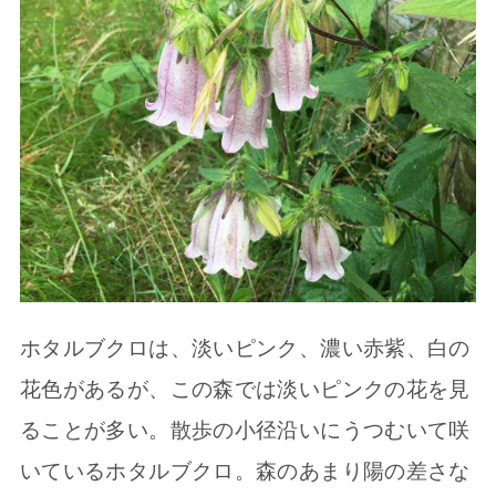
ホタルブクロは、淡いピンク、濃い赤紫、白の
花色があるが、この森では淡いピンクの花を見
ることが多い。散歩の小径沿いにうつむいて咲
いているホタルブクロ。森のあまり陽の差さな