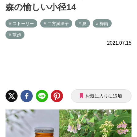
森の愉しい小径14
# ストーリー
# 二方満里子
# 夏
# 梅雨
# 散歩
2021.07.15
お気に入りに追加