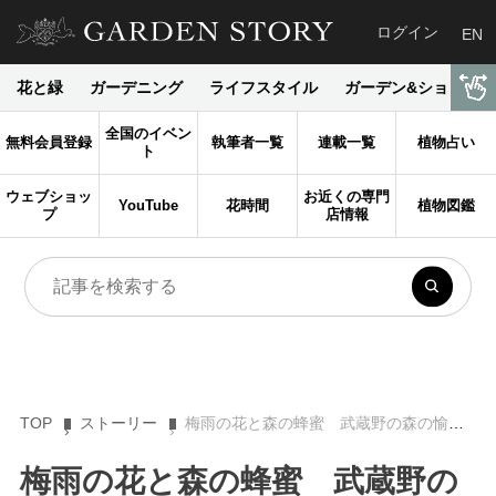
ログイン
EN
花と緑
ガーデニング
ライフスタイル
ガーデン&ショップ
全国のイベン
無料会員登録
執筆者一覧
連載一覧
植物占い
ト
ウェブショッ
お近くの専門
YouTube
花時間
植物図鑑
プ
店情報
TOP
ストーリー
梅雨の花と森の蜂蜜 武蔵野の森の愉しい小径14
梅雨の花と森の蜂蜜 武蔵野の