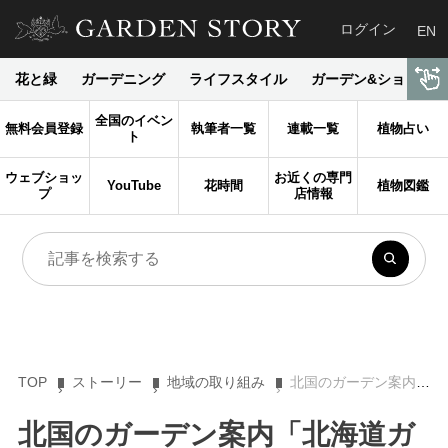
ログイン
EN
花と緑
ガーデニング
ライフスタイル
ガーデン&ショップ
全国のイベン
無料会員登録
執筆者一覧
連載一覧
植物占い
ト
ウェブショッ
お近くの専門
YouTube
花時間
植物図鑑
プ
店情報
TOP
ストーリー
地域の取り組み
北国のガーデン案内「北海道ガーデン街道は活動10周年！」〜前編〜
北国のガーデン案内「北海道ガ