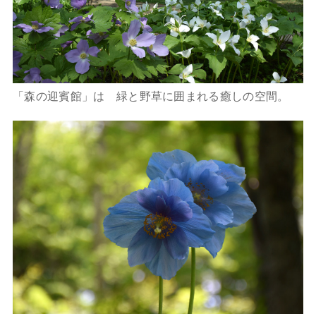
「森の迎賓館」は 緑と野草に囲まれる癒しの空間。