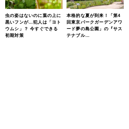
虫の姿はないのに葉の上に
本格的な夏が到来！「第4
黒いフンが…犯人は「ヨト
回東京パークガーデンアワ
ウムシ」？ 今すぐできる
ード夢の島公園」の『サス
初期対策
テナブル…