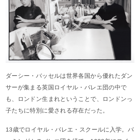
ダーシー・バッセルは世界各国から優れたダン
サーが集まる英国ロイヤル・バレエ団の中で
も、ロンドン生まれということで、ロンドンっ
子たちに特別に愛される存在だった。
13歳でロイヤル・バレエ・スクールに入学。バ