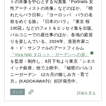
トの肖像を中心とする写真集『Portraits 女
性アーティストの肖像』などのほか、『晴
れたらバラ日和』『ヨーロッパ バラの名
前をめぐる旅』『日本のバラ』『東京 桜
100花』などのフォト＆エッセイ集を出版。
バルコニーでの庭仕事のほか、各地の庭巡
りを楽しんでいる。2024年、造形作家ニ
キ・ド・サンファルのアートフィルム
『
Viva Niki
タロット・ガーデンへの道』
を監督・制作し、9月下旬より東京「シネス
イッチ銀座」他で上映中。『秘密のバルコ
ニーガーデン 12カ月の愉しみ方・育て
方』(KADOKAWA刊）好評発売中。
リンク
詳細を見る