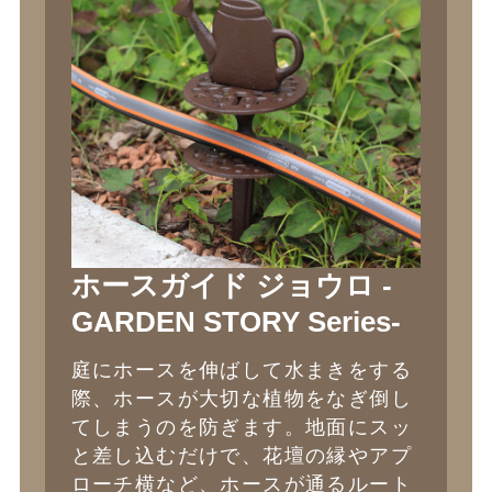
ホースガイド ジョウロ -
GARDEN STORY Series-
庭にホースを伸ばして水まきをする
際、ホースが大切な植物をなぎ倒し
てしまうのを防ぎます。地面にスッ
と差し込むだけで、花壇の縁やアプ
ローチ横など、ホースが通るルート