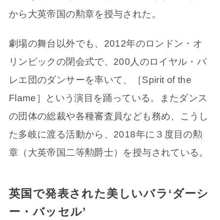
から大英帝国の勲章を授与された。
劇場の舞台以外でも、2012年のロンドン・オ
リンピックの閉会式で、200人のロイヤル・バ
レエ団のダンサーを率いて、［Spirit of the
Flame］という演目を踊っている。またダンス
の団体の総裁や各種審査員なども務め、こうし
た多岐に渡る活動から、2018年に３度目の勲
章（大英帝国二等勲爵士）を授与されている。
英国で発表された美しいバラ‘ダーシ
ー・バッセル’