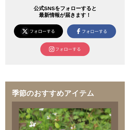
公式SNSをフォローすると
最新情報が届きます！
季節のおすすめアイテム