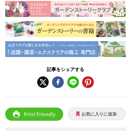
記事をシェアする
お気に入りに追加