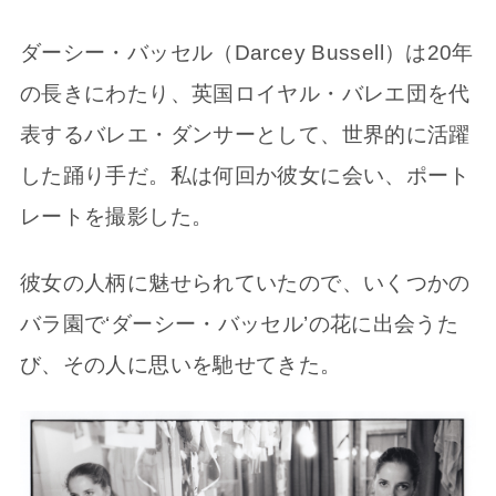
ダーシー・バッセル（Darcey Bussell）は20年
の長きにわたり、英国ロイヤル・バレエ団を代
表するバレエ・ダンサーとして、世界的に活躍
した踊り手だ。私は何回か彼女に会い、ポート
レートを撮影した。
彼女の人柄に魅せられていたので、いくつかの
バラ園で‘ダーシー・バッセル’の花に出会うた
び、その人に思いを馳せてきた。