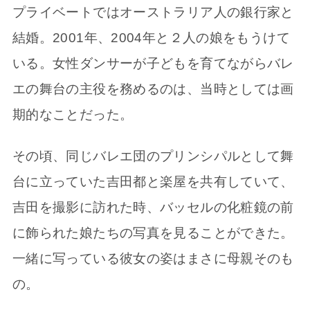
プライベートではオーストラリア人の銀行家と
結婚。2001年、2004年と２人の娘をもうけて
いる。女性ダンサーが子どもを育てながらバレ
エの舞台の主役を務めるのは、当時としては画
期的なことだった。
その頃、同じバレエ団のプリンシパルとして舞
台に立っていた吉田都と楽屋を共有していて、
吉田を撮影に訪れた時、バッセルの化粧鏡の前
に飾られた娘たちの写真を見ることができた。
一緒に写っている彼女の姿はまさに母親そのも
の。