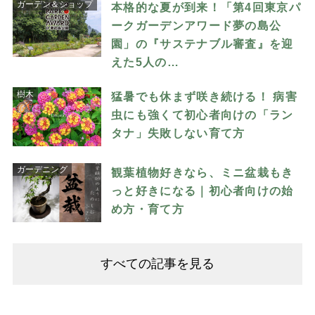
ガーデン＆ショップ
本格的な夏が到来！「第4回東京パ
ークガーデンアワード夢の島公
園」の『サステナブル審査』を迎
えた5人の…
樹木
猛暑でも休まず咲き続ける！ 病害
虫にも強くて初心者向けの「ラン
タナ」失敗しない育て方
ガーデニング
観葉植物好きなら、ミニ盆栽もき
っと好きになる｜初心者向けの始
め方・育て方
すべての記事を見る