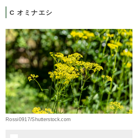
C オミナエシ
Rossi0917/Shutterstock.com