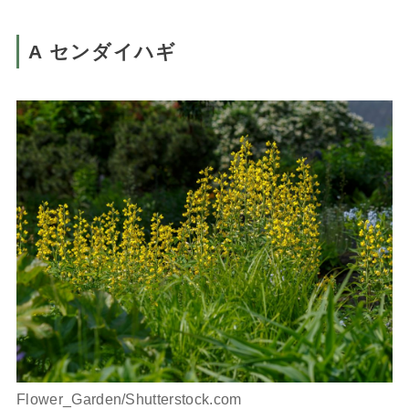
A センダイハギ
Flower_Garden/Shutterstock.com