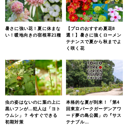
暑さに強い花！夏に休まな
【プロのおすすめ夏花8
い！暖地向きの宿根草21種
選！】暑さに強くローメン
テナンスで夏から秋までよ
く咲く花
虫の姿はないのに葉の上に
本格的な夏が到来！「第4
黒いフンが…犯人は「ヨト
回東京パークガーデンアワ
ウムシ」？ 今すぐできる
ード夢の島公園」の『サス
初期対策
テナブル…