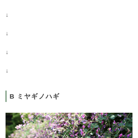
↓
↓
↓
↓
B ミヤギノハギ