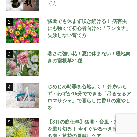
て方
猛暑でも休まず咲き続ける！ 病害虫
2
にも強くて初心者向けの「ランタナ」
失敗しない育て方
暑さに強い花！夏に休まない！暖地向
3
きの宿根草21種
じめじめ時季を心地よく！ 針糸いら
4
ず・わずか15分でできる「吊るせるア
ロマサシェ」で暮らしに香りの癒やし
を
【8月の庭仕事】猛暑・台風・水不足
5
を乗り切る！ 今すぐやるべき観葉・
多肉・草花の夏越しケア