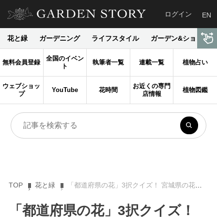
ログイン
EN
花と緑
ガーデニング
ライフスタイル
ガーデン&ショップ
全国のイベン
無料会員登録
執筆者一覧
連載一覧
植物占い
ト
ウェブショッ
お近くの専門
YouTube
花時間
植物図鑑
プ
店情報
TOP
花と緑
「都道府県の花」3択クイズ！ 宮城県の花は次のうちどれ？【Let’s Try! 植物クイズ】Vol.35
「都道府県の花」3択クイズ！