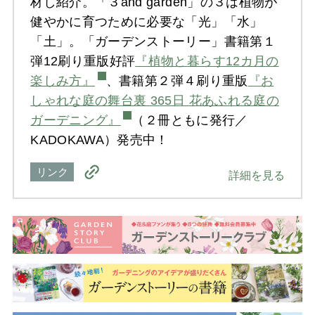
材し紹介。「３and garden」の３は植物が
健やかに育つために必要な「光」「水」
「土」。「ガーデンストーリー」書籍第１
弾12刷り重版好評
『植物と暮らす12カ月の
楽しみ方』
、書籍第２弾４刷り重版
『お
しゃれな庭の舞台裏 365日 花あふれる庭の
ガーデニング』
（２冊ともに発行／
KADOKAWA）発売中！
リンク
詳細を見る