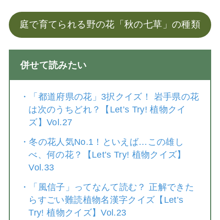
庭で育てられる野の花「秋の七草」の種類
併せて読みたい
・
「都道府県の花」3択クイズ！ 岩手県の花
は次のうちどれ？【Let’s Try! 植物クイ
ズ】Vol.27
・
冬の花人気No.1！といえば…この雄し
べ、何の花？【Let’s Try! 植物クイズ】
Vol.33
・
「風信子」ってなんて読む？ 正解できた
らすごい難読植物名漢字クイズ【Let’s
Try! 植物クイズ】Vol.23