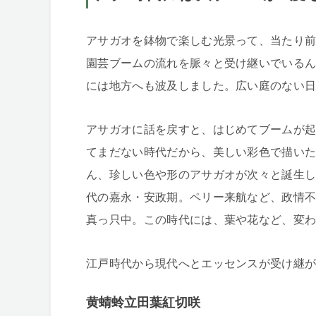
アサガオを鉢物で楽しむ光景って、当たり
園芸ブームの流れを脈々と受け継いでいる
には地方へも波及しました。広い庭のない
アサガオに話を戻すと、はじめてブームが起こ
てまだない時代だから、美しい彩色で描い
ん、珍しい色や形のアサガオが次々と誕生した
代の嘉永・安政期。ペリー来航など、政情
真っ只中。この時代には、葉や花など、変
江戸時代から現代へとエッセンスが受け継が
黄蜻蛉立田葉紅切咲