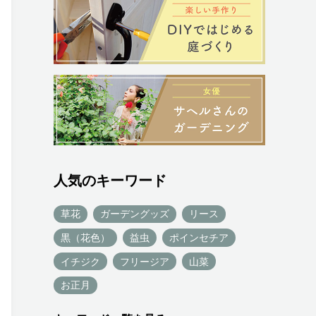
人気のキーワード
草花
ガーデングッズ
リース
黒（花色）
益虫
ポインセチア
イチジク
フリージア
山菜
お正月