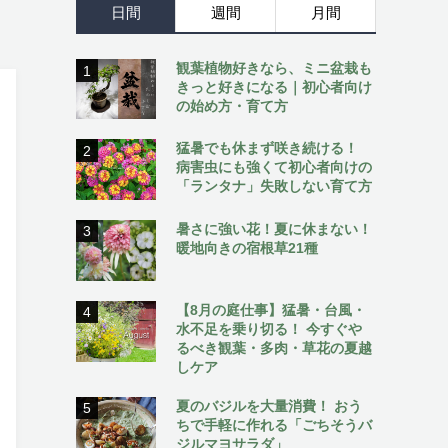
日間
週間
月間
観葉植物好きなら、ミニ盆栽も
1
きっと好きになる｜初心者向け
の始め方・育て方
猛暑でも休まず咲き続ける！
2
病害虫にも強くて初心者向けの
「ランタナ」失敗しない育て方
暑さに強い花！夏に休まない！
3
暖地向きの宿根草21種
【8月の庭仕事】猛暑・台風・
4
水不足を乗り切る！ 今すぐや
るべき観葉・多肉・草花の夏越
しケア
夏のバジルを大量消費！ おう
5
ちで手軽に作れる「ごちそうバ
ジルマヨサラダ」