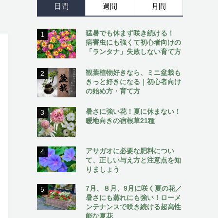
日間
週間
月間
猛暑でも休まず咲き続ける！
1
病害虫にも強くて初心者向けの
「ランタナ」失敗しない育て方
観葉植物好きなら、ミニ盆栽も
2
きっと好きになる｜初心者向け
の始め方・育て方
暑さに強い花！夏に休まない！
3
暖地向きの宿根草21種
アサガオに必要な肥料につい
4
て、正しい与え方と注意点を知
りましょう
7月、８月、9月に咲く夏の花／
5
暑さにも蒸れにも強い！ローメ
ンテナンスで咲き続ける超高性
能な夏花