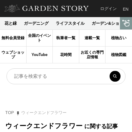
ログイン
EN
花と緑
ガーデニング
ライフスタイル
ガーデン&ショップ
全国のイベン
無料会員登録
執筆者一覧
連載一覧
植物占い
ト
ウェブショッ
お近くの専門
YouTube
花時間
植物図鑑
プ
店情報
TOP
ウィークエンドフラワー
ウィークエンドフラワー
に関する記事