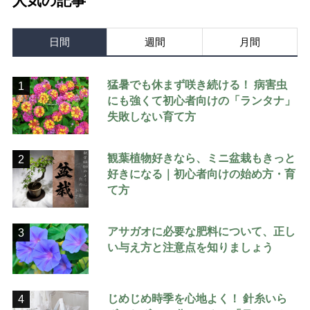
人気の記事
日間
週間
月間
猛暑でも休まず咲き続ける！ 病害虫
1
にも強くて初心者向けの「ランタナ」
失敗しない育て方
観葉植物好きなら、ミニ盆栽もきっと
2
好きになる｜初心者向けの始め方・育
て方
アサガオに必要な肥料について、正し
3
い与え方と注意点を知りましょう
じめじめ時季を心地よく！ 針糸いら
4