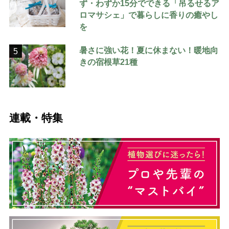
ず・わずか15分でできる「吊るせるア
ロマサシェ」で暮らしに香りの癒やし
を
暑さに強い花！夏に休まない！暖地向
5
きの宿根草21種
連載・特集