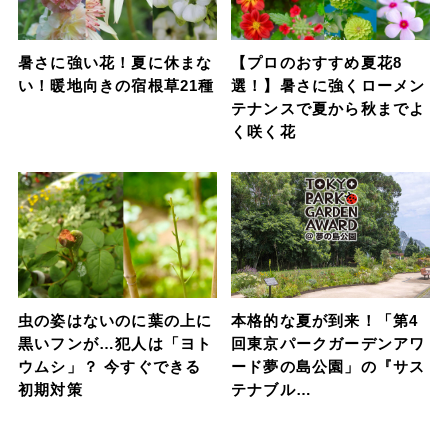
暑さに強い花！夏に休まな
【プロのおすすめ夏花8
い！暖地向きの宿根草21種
選！】暑さに強くローメン
テナンスで夏から秋までよ
く咲く花
虫の姿はないのに葉の上に
本格的な夏が到来！「第4
黒いフンが…犯人は「ヨト
回東京パークガーデンアワ
ウムシ」？ 今すぐできる
ード夢の島公園」の『サス
初期対策
テナブル…