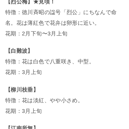
【烈公梅】★見頃！
特徴：徳川斉昭の諡号「烈公」にちなんで命
名。花は薄紅色で花弁は卵形に近い。
花期：2月下旬〜3月上旬
【白難波】
特徴：花は白色で八重咲き、中型。
花期：3月上旬
【柳川枝垂】
特徴：花は淡紅、やや小さめ。
花期：3月上旬
【江南所無】