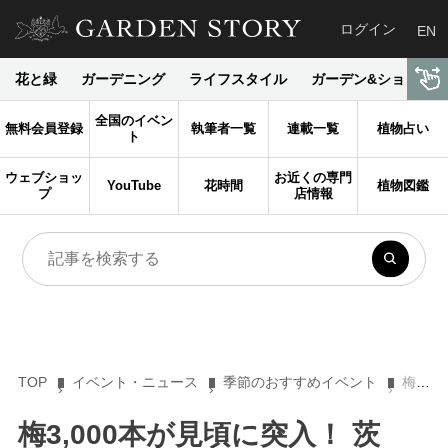
ログイン
EN
花と緑
ガーデニング
ライフスタイル
ガーデン&ショップ
全国のイベン
無料会員登録
執筆者一覧
連載一覧
植物占い
ト
ウェブショッ
お近くの専門
YouTube
花時間
植物図鑑
プ
店情報
TOP
イベント・ニュース
季節のおすすめイベント
梅3,000本が見頃に突入！ 茨城・水戸で開催中「水戸の梅まつり」【3月22日まで】
梅3,000本が見頃に突入！ 茨