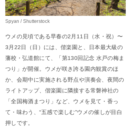
Spyan / Shutterstock
ウメの見頃である早春の2月11日（水・祝）〜
3月22日（日）には、偕楽園と、日本最大級の
藩校・弘道館にて、「第130回記念 水戸の梅ま
つり」が開催。ウメが咲き誇る園内観賞のほ
か、会期中に実施される野点や演奏会、夜間の
ライトアップ、偕楽園に隣接する常磐神社の
「全国梅酒まつり」など、ウメを見て・香っ
て・味わう、“五感で楽しむ”ウメの催しが目白
押しです。