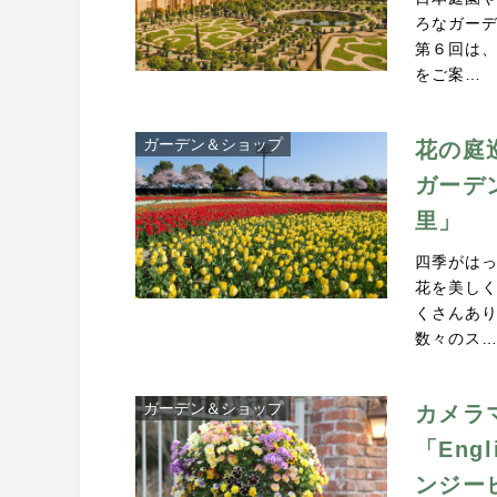
ろなガー
第６回は
をご案…
ガーデン＆ショップ
花の庭
ガーデ
里」
四季がは
花を美し
くさんあ
数々のス
ガーデン＆ショップ
カメラ
「Eng
ンジー