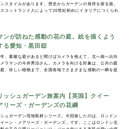
デンスタイルがあります。歴史からガーデンの発祥を探る旅。
スコットランド人によって20世紀初めにイタリアにつくられ
マンが訪ねた感動の花の庭。絵を描くよう
する愛知・黒田邸
長年、素敵な庭があると聞けばカメラを抱えて、北へ南へ出向
カメラマンの今井秀治さん。カメラを向ける対象は、公共の庭
の庭、珍しい植物まで、全国各地でさまざまな感動の一瞬を捉
リッシュガーデン旅案内【英国】クイー
アリーズ・ガーデンズの花綱
ッシュガーデン現地取材シリーズ。今回旅したのは、ロンドン
クイーン・メアリーズ・ガーデンズ」です。ここはロンドン北
無料の王立公園リージェンツ・パーク内にある市民の憩いの場