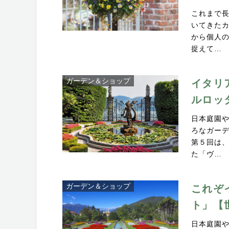
これまで
いてきた
から個人
捉えて…
ガーデン＆ショップ
イタリ
ルロッ
日本庭園
ろなガー
第５回は
た「ヴ…
ガーデン＆ショップ
これぞ
ト」【
日本庭園