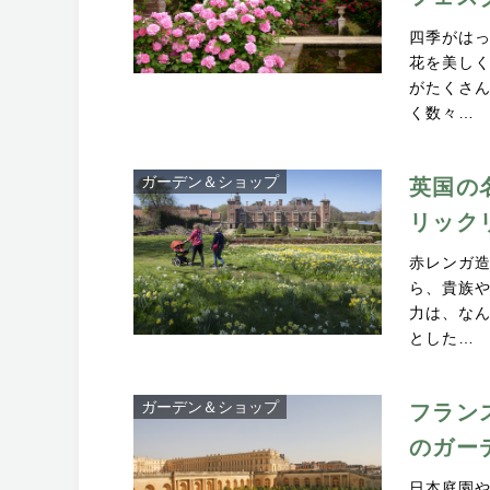
四季がは
花を美し
がたくさ
く数々…
ガーデン＆ショップ
英国の
リック
赤レンガ
ら、貴族
力は、な
とした…
ガーデン＆ショップ
フラン
のガー
日本庭園