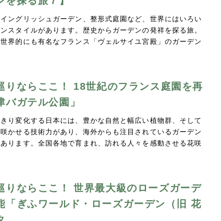
ンを探る旅７】
やイングリッシュガーデン、整形式庭園など、世界にはいろい
デンスタイルがあります。歴史からガーデンの発祥を探る旅。
、世界的にも有名なフランス「ヴェルサイユ宮殿」のガーデン
巡りならここ！ 18世紀のフランス庭園を再
津バガテル公園」
っきり変化する日本には、豊かな自然と幅広い植物群、そして
く咲かせる技術力があり、海外からも注目されているガーデン
んあります。全国各地で育まれ、訪れる人々を感動させる花咲
巡りならここ！ 世界最大級のローズガーデ
能「ぎふワールド・ローズガーデン（旧 花
タ…