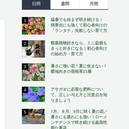
日間
週間
月間
猛暑でも休まず咲き続ける！
1
病害虫にも強くて初心者向けの
「ランタナ」失敗しない育て方
観葉植物好きなら、ミニ盆栽も
2
きっと好きになる｜初心者向け
の始め方・育て方
暑さに強い花！夏に休まない！
3
暖地向きの宿根草21種
アサガオに必要な肥料につい
4
て、正しい与え方と注意点を知
りましょう
7月、８月、9月に咲く夏の花／
5
暑さにも蒸れにも強い！ローメ
ンテナンスで咲き続ける超高性
能な夏花