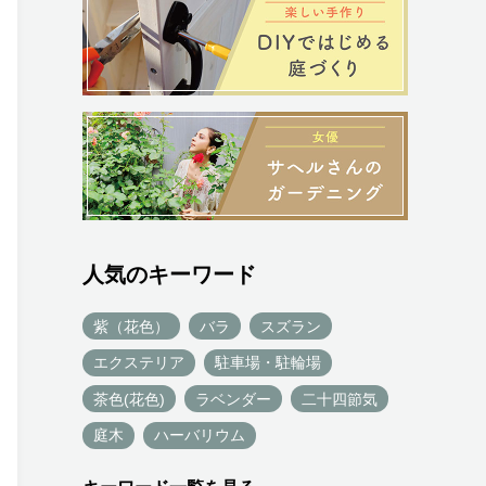
人気のキーワード
紫（花色）
バラ
スズラン
エクステリア
駐車場・駐輪場
茶色(花色)
ラベンダー
二十四節気
庭木
ハーバリウム