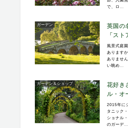
で、ロ…
ガーデン
英国の
「スト
風景式庭
あります
ありませ
い眺め…
ガーデン＆ショップ
花好き
ル・オ
2015年
タニック
ショナル
のガーデ