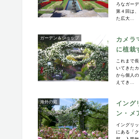
ろなガー
第４回は、
た広大…
ガーデン＆ショップ
カメラ
に植栽
これまで
いてきた
から個人
えてき…
海外の庭
イング
ン・メ
イングリ
にある「
部、入園