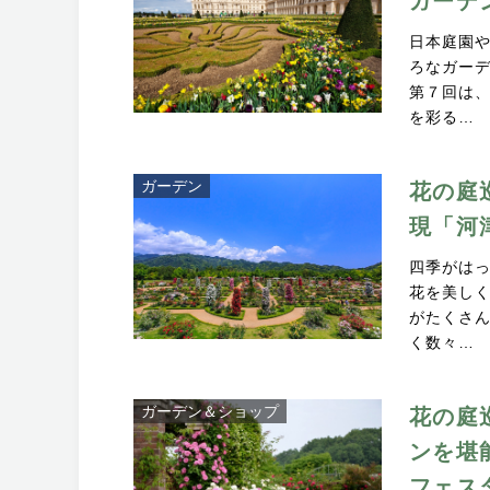
ガーデ
日本庭園
ろなガー
第７回は
を彩る…
ガーデン
花の庭
現「河
四季がは
花を美し
がたくさ
く数々…
ガーデン＆ショップ
花の庭
ンを堪
フェス