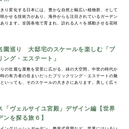
っきり変化する日本には、豊かな自然と幅広い植物群、そして
く咲かせる技術力があり、海外からも注目されているガーデン
んあります。全国各地で育まれ、訪れる人々を感動させる花咲
名園巡り 大邸宅のスケールを楽しむ「ブ
リング・エステート」
造りの壮麗な屋敷を背景に広がる、緑の大空間。中世の時代か
や時の有力者の住まいだったブリックリング・エステートの魅
んといっても、そのスケールの大きさにあります。美しく広々
ス「ヴェルサイユ宮殿」デザイン編【世界
デンを探る旅６】
やイングリッシュガーデン、整形式庭園など、世界にはいろい