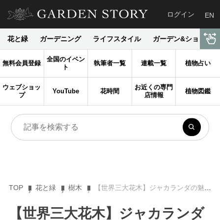
ログイン
EN
花と緑
ガーデニング
ライフスタイル
ガーデン&ショップ
全国のイベン
無料会員登録
執筆者一覧
連載一覧
植物占い
ト
ウェブショッ
お近くの専門
YouTube
花時間
植物図鑑
プ
店情報
TOP
花と緑
樹木
【世界三大花木】ジャカランダの魅力と日本での栽培ハウツーをプロが解説！
【世界三大花木】ジャカランダ