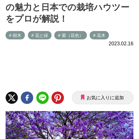
の魅力と日本での栽培ハウツー
をプロが解説！
# 樹木
# 花と緑
# 紫（花色）
# 花木
2023.02.16
お気に入りに追加