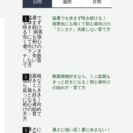
日間
週間
月間
猛暑でも休まず咲き続ける！
1
病害虫にも強くて初心者向けの
「ランタナ」失敗しない育て方
観葉植物好きなら、ミニ盆栽も
2
きっと好きになる｜初心者向け
の始め方・育て方
暑さに強い花！夏に休まない！
3