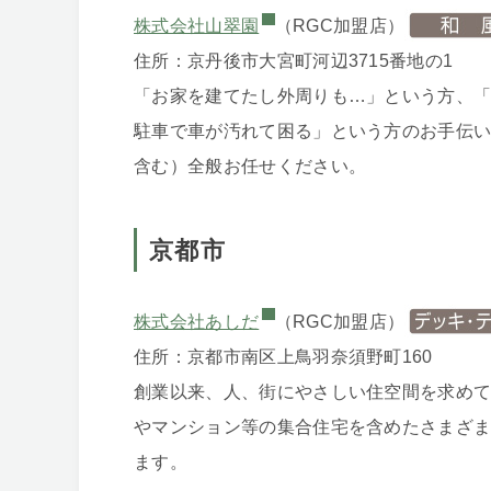
株式会社山翠園
（RGC加盟店）
住所：京丹後市大宮町河辺3715番地の1
「お家を建てたし外周りも…」という方、
駐車で車が汚れて困る」という方のお手伝
含む）全般お任せください。
京都市
株式会社あしだ
（RGC加盟店）
住所：京都市南区上鳥羽奈須野町160
創業以来、人、街にやさしい住空間を求め
やマンション等の集合住宅を含めたさまざ
ます。