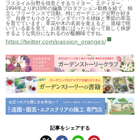
フスタイル分野を得意とするライター、エディター。
1994年より約10年の編集プロダクション勤務を経て、独
立しフリーランスで活動。特にガーデニング分野が好き
で、自身でも小さなベランダでバラ６姉妹と季節の草花
を育てています。草花や木の名前を覚えると、道端で咲
いている姿を見て、お友達にばったり会って親しく挨拶
するような気分になれるのが醍醐味ですね。
https://twitter.com/passion_oranges/
記事をシェアする