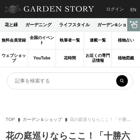
ログイン
EN
花と緑
ガーデニング
ライフスタイル
ガーデン&ショップ
全国のイベン
無料会員登録
執筆者一覧
連載一覧
植物占い
ト
ウェブショッ
お近くの専門
YouTube
花時間
植物図鑑
プ
店情報
TOP
ガーデン＆ショップ
花の庭巡りならここ！「十勝六花」が咲き誇る「六花の森」
花の庭巡りならここ！「十勝六