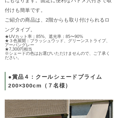
にもなります。固定に便利なハトメ穴付きで取
付けも簡単です。
ご紹介の商品は、2階からも取り付けられるロ
ングタイプ。
★UVカット率：85%、遮光率：85〜90%
★３色展開：ブラッシュウッド、グリーンストライプ、
アーバングレー
★7,300円相当
※シェードの色はお選びいただけませんので、ご了承く
ださい。
●賞品４：クールシェードプライム
200×300cm（７名様）