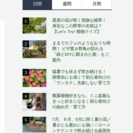
日間
週間
月間
星形の花が咲く危険な雑草！
1
身近なこの野草の名前は？
【Let’s Try! 植物クイズ】
まるでカフェのようなおうち時
2
間！ ピザ窯＆野鳥が訪れる
「緑とDIYに囲まれた家」をご
案内
猛暑でも休まず咲き続ける！
3
病害虫にも強くて初心者向けの
「ランタナ」失敗しない育て方
観葉植物好きなら、ミニ盆栽も
4
きっと好きになる｜初心者向け
の始め方・育て方
7月、８月、9月に咲く夏の花／
5
暑さにも蒸れにも強い！ローメ
ンテナンスで咲き続ける超高性