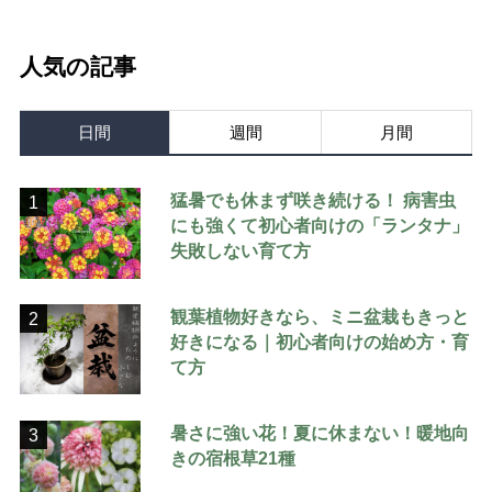
人気の記事
日間
週間
月間
猛暑でも休まず咲き続ける！ 病害虫
1
にも強くて初心者向けの「ランタナ」
失敗しない育て方
観葉植物好きなら、ミニ盆栽もきっと
2
好きになる｜初心者向けの始め方・育
て方
暑さに強い花！夏に休まない！暖地向
3
きの宿根草21種