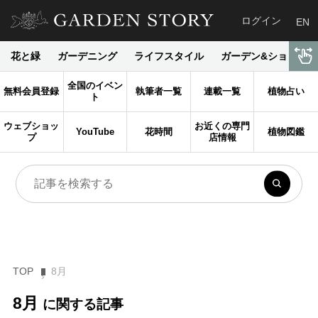
ログイン
EN
花と緑
ガーデニング
ライフスタイル
ガーデン&ショップ
全国のイベン
無料会員登録
執筆者一覧
連載一覧
植物占い
ト
ウェブショッ
お近くの専門
YouTube
花時間
植物図鑑
プ
店情報
TOP
8月
8月
に関する記事