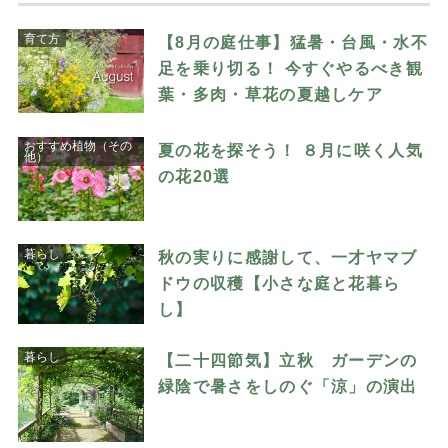
育て方
【8月の庭仕事】猛暑・台風・水不
足を乗り切る！ 今すぐやるべき観
葉・多肉・草花の夏越しケア
おすすめ植物（その
夏の花を探そう！ ８月に咲く人気
他）
の花20選
暮らし
秋の実りに感謝して、一才ヤマブ
ドウの収穫【小さな庭と花暮ら
し】
暮らし
【二十四節気】立秋 ガーデンの
緑陰で暑さをしのぐ「涼」の演出