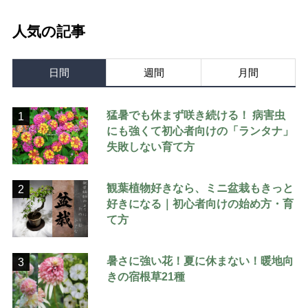
人気の記事
日間
週間
月間
猛暑でも休まず咲き続ける！ 病害虫
1
にも強くて初心者向けの「ランタナ」
失敗しない育て方
観葉植物好きなら、ミニ盆栽もきっと
2
好きになる｜初心者向けの始め方・育
て方
暑さに強い花！夏に休まない！暖地向
3
きの宿根草21種