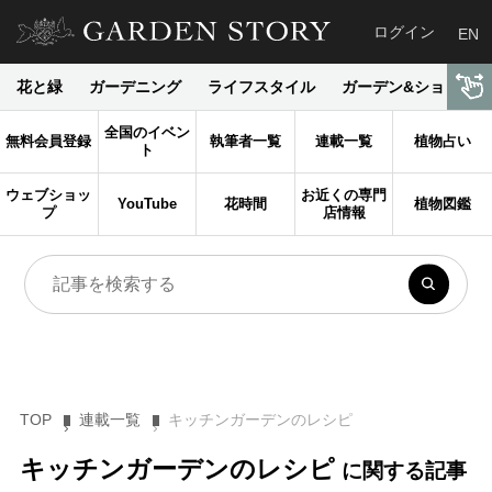
ログイン
EN
花と緑
ガーデニング
ライフスタイル
ガーデン&ショップ
全国のイベン
無料会員登録
執筆者一覧
連載一覧
植物占い
ト
ウェブショッ
お近くの専門
YouTube
花時間
植物図鑑
プ
店情報
TOP
連載一覧
キッチンガーデンのレシピ
キッチンガーデンのレシピ
に関する記事