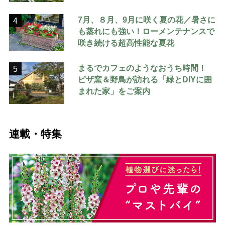
7月、８月、9月に咲く夏の花／暑さに
4
も蒸れにも強い！ローメンテナンスで
咲き続ける超高性能な夏花
まるでカフェのようなおうち時間！
5
ピザ窯＆野鳥が訪れる「緑とDIYに囲
まれた家」をご案内
連載・特集