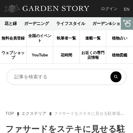
ログイン
EN
花と緑
ガーデニング
ライフスタイル
ガーデン&ショップ
全国のイベン
無料会員登録
執筆者一覧
連載一覧
植物占い
ト
ウェブショッ
お近くの専門
YouTube
花時間
植物図鑑
プ
店情報
TOP
エクステリア
ファサードをステキに見せる駐車場とサイクルポートのデザイン Vol.2
ファサードをステキに見せる駐