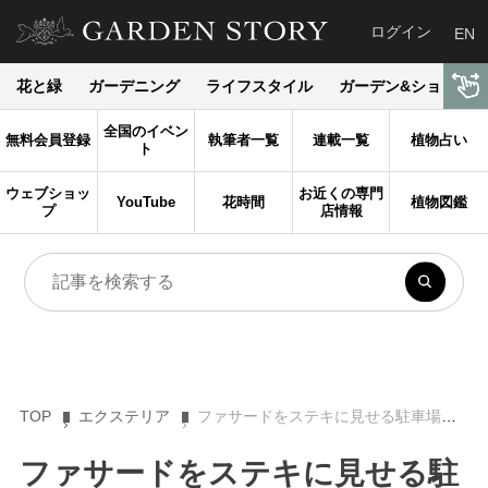
ログイン
EN
花と緑
ガーデニング
ライフスタイル
ガーデン&ショップ
全国のイベン
無料会員登録
執筆者一覧
連載一覧
植物占い
ト
ウェブショッ
お近くの専門
YouTube
花時間
植物図鑑
プ
店情報
TOP
エクステリア
ファサードをステキに見せる駐車場とサイクルポートのデザイン Vol.1
ファサードをステキに見せる駐