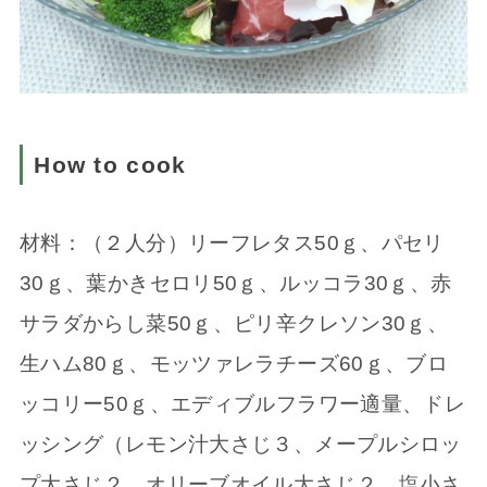
How to cook
材料：（２人分）リーフレタス50ｇ、パセリ
30ｇ、葉かきセロリ50ｇ、ルッコラ30ｇ、赤
サラダからし菜50ｇ、ピリ辛クレソン30ｇ、
生ハム80ｇ、モッツァレラチーズ60ｇ、ブロ
ッコリー50ｇ、エディブルフラワー適量、ドレ
ッシング（レモン汁大さじ３、メープルシロッ
プ大さじ２、オリーブオイル大さじ２、塩小さ