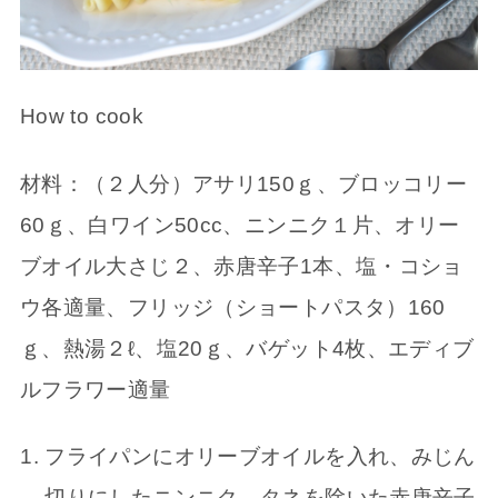
How to cook
材料：（２人分）アサリ150ｇ、ブロッコリー
60ｇ、白ワイン50cc、ニンニク１片、オリー
ブオイル大さじ２、赤唐辛子1本、塩・コショ
ウ各適量、フリッジ（ショートパスタ）160
ｇ、熱湯２ℓ、塩20ｇ、バゲット4枚、エディブ
ルフラワー適量
フライパンにオリーブオイルを入れ、みじん
切りにしたニンニク、タネを除いた赤唐辛子