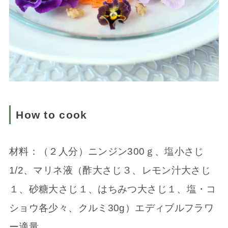
How to cook
材料：（２人分）ニンジン300ｇ、塩小さじ
1/2、マリネ液（酢大さじ３、レモン汁大さじ
１、砂糖大さじ１、はちみつ大さじ１、塩・コ
ショウ各少々、クルミ30g）エディブルフラワ
ー適量