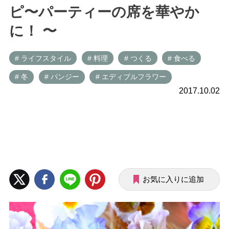
ピ〜パーティーの席を華やか
に！ 〜
# ライフスタイル
# 料理
# つくる
# 食べる
# 冬
# パンジー
# エディブルフラワー
2017.10.02
お気に入りに追加