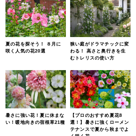
夏の花を探そう！ ８月に
狭い庭がドラマチックに変
咲く人気の花20選
わる！ 高さと奥行きを生
むトレリスの使い方
暑さに強い花！夏に休まな
【プロのおすすめ夏花8
い！暖地向きの宿根草21種
選！】暑さに強くローメン
テナンスで夏から秋までよ