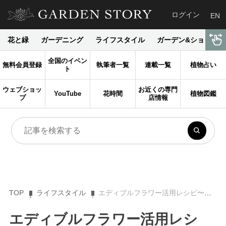
ログイン
EN
花と緑
ガーデニング
ライフスタイル
ガーデン&ショップ
全国のイベン
無料会員登録
執筆者一覧
連載一覧
植物占い
ト
ウェブショッ
お近くの専門
YouTube
花時間
植物図鑑
プ
店情報
TOP
ライフスタイル
エディブルフラワー活用レシピ〜パーティーの席を華やかに！ 〜
エディブルフラワー活用レシ