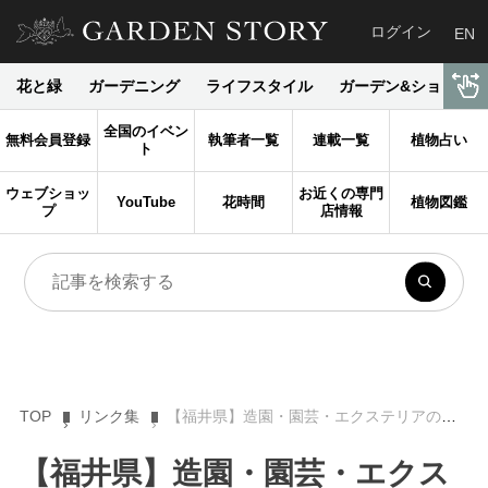
ログイン
EN
花と緑
ガーデニング
ライフスタイル
ガーデン&ショップ
全国のイベン
無料会員登録
執筆者一覧
連載一覧
植物占い
ト
ウェブショッ
お近くの専門
YouTube
花時間
植物図鑑
プ
店情報
TOP
リンク集
【福井県】造園・園芸・エクステリアの施工・専門店
【福井県】造園・園芸・エクス