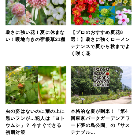
暑さに強い花！夏に休まな
【プロのおすすめ夏花8
い！暖地向きの宿根草21種
選！】暑さに強くローメン
テナンスで夏から秋までよ
く咲く花
虫の姿はないのに葉の上に
本格的な夏が到来！「第4
黒いフンが…犯人は「ヨト
回東京パークガーデンアワ
ウムシ」？ 今すぐできる
ード夢の島公園」の『サス
初期対策
テナブル…