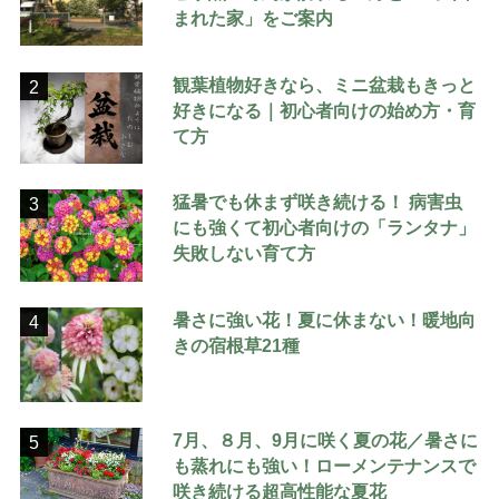
まれた家」をご案内
観葉植物好きなら、ミニ盆栽もきっと
2
好きになる｜初心者向けの始め方・育
て方
猛暑でも休まず咲き続ける！ 病害虫
3
にも強くて初心者向けの「ランタナ」
失敗しない育て方
暑さに強い花！夏に休まない！暖地向
4
きの宿根草21種
7月、８月、9月に咲く夏の花／暑さに
5
も蒸れにも強い！ローメンテナンスで
咲き続ける超高性能な夏花