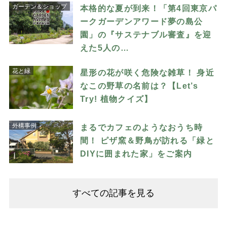
ガーデン＆ショップ
本格的な夏が到来！「第4回東京パ
ークガーデンアワード夢の島公
園」の『サステナブル審査』を迎
えた5人の…
花と緑
星形の花が咲く危険な雑草！ 身近
なこの野草の名前は？【Let’s
Try! 植物クイズ】
外構事例
まるでカフェのようなおうち時
間！ ピザ窯＆野鳥が訪れる「緑と
DIYに囲まれた家」をご案内
すべての記事を見る