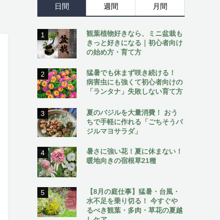
日間
週間
月間
観葉植物好きなら、ミニ盆栽も
1
きっと好きになる｜初心者向け
の始め方・育て方
猛暑でも休まず咲き続ける！
2
病害虫にも強くて初心者向けの
「ランタナ」失敗しない育て方
夏のバジルを大量消費！ おう
3
ちで手軽に作れる「ごちそうバ
ジルマヨサラダ」
暑さに強い花！夏に休まない！
4
暖地向きの宿根草21種
【8月の庭仕事】猛暑・台風・
5
水不足を乗り切る！ 今すぐや
るべき観葉・多肉・草花の夏越
しケア