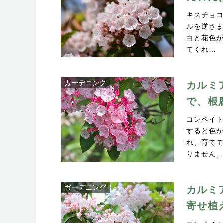
キスチョ
ルを逆さ
白と花色
てくれ…
ガーデニング
カルミ
で、根
コンペイ
すると色
れ、育て
りません
ガーデニング
カルミ
寄せ植