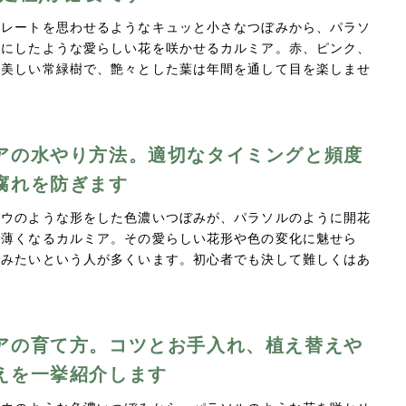
コレートを思わせるようなキュッと小さなつぼみから、パラソ
まにしたような愛らしい花を咲かせるカルミア。赤、ピンク、
が美しい常緑樹で、艶々とした葉は年間を通して目を楽しませ
アの水やり方法。適切なタイミングと頻度
腐れを防ぎます
トウのような形をした色濃いつぼみが、パラソルのように開花
が薄くなるカルミア。その愛らしい花形や色の変化に魅せら
てみたいという人が多くいます。初心者でも決して難しくはあ
…
アの育て方。コツとお手入れ、植え替えや
えを一挙紹介します