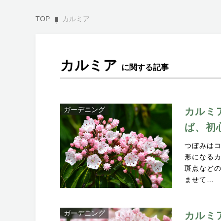
TOP
カルミア
カルミア
に関する記事
ガーデニング
カルミ
ば、初
つぼみは
形になる
斑点など
ませて…
ガーデニング
カルミ