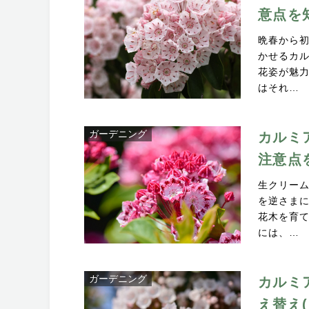
意点を
晩春から
かせるカ
花姿が魅
はそれ…
ガーデニング
カルミ
注意点
生クリー
を逆さま
花木を育
には、…
ガーデニング
カルミ
え替え