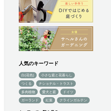
人気のキーワード
白(花色)
小さな庭と花暮らし
つくる
ナショナル・トラスト
多肉植物
愛犬と庭
ドイツ
ガーランド
紅葉
クラインガルテン