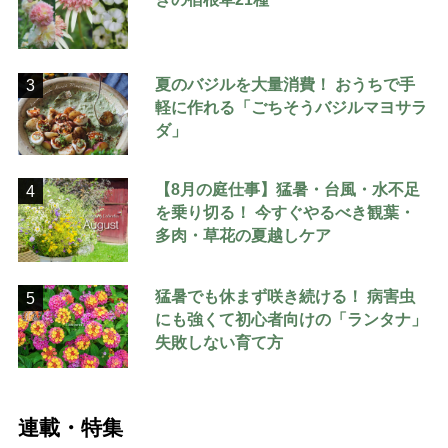
夏のバジルを大量消費！ おうちで手
3
軽に作れる「ごちそうバジルマヨサラ
ダ」
【8月の庭仕事】猛暑・台風・水不足
4
を乗り切る！ 今すぐやるべき観葉・
多肉・草花の夏越しケア
猛暑でも休まず咲き続ける！ 病害虫
5
にも強くて初心者向けの「ランタナ」
失敗しない育て方
連載・特集