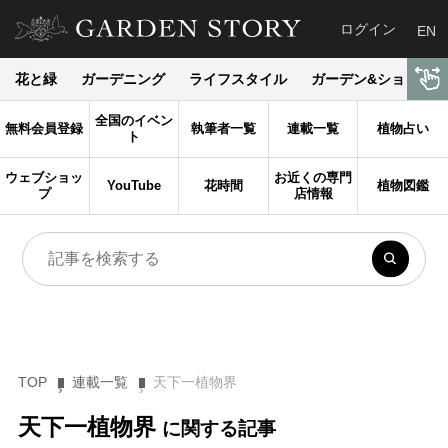
ログイン
EN
花と緑
ガーデニング
ライフスタイル
ガーデン&ショップ
全国のイベン
無料会員登録
執筆者一覧
連載一覧
植物占い
ト
ウェブショッ
お近くの専門
YouTube
花時間
植物図鑑
プ
店情報
TOP
連載一覧
天下一植物界
天下一植物界
に関する記事