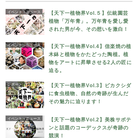
イベント・ニュース
【天下一植物界Vol.５】伝統園芸
植物「万年青」。万年青を愛し愛
された男が今、その想いを激白！
イベント・ニュース
【天下一植物界Vol.4】信楽焼の植
木鉢と植物をかたどった陶植。植
物をアートに昇華させる2人の匠に
迫る。
レポート
【天下一植物界Vol.3】ビカクシダ
に食虫植物、自然の奇跡が生んだ
その魅力に迫ります！
イベント・ニュース
【天下一植物界Vol.2】美株サボテ
ンと話題のコーデックスが奇跡の
競演！