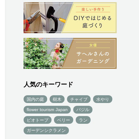
人気のキーワード
国内の庭
樹木
チャイブ
水やり
flower tourism Japan
バジル
ビオトープ
ベリー
ラン
ガーデンシクラメン