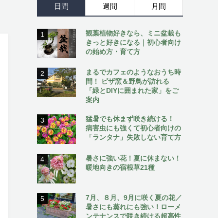
日間
週間
月間
観葉植物好きなら、ミニ盆栽も
1
きっと好きになる｜初心者向け
の始め方・育て方
まるでカフェのようなおうち時
2
間！ ピザ窯＆野鳥が訪れる
「緑とDIYに囲まれた家」をご
案内
猛暑でも休まず咲き続ける！
3
病害虫にも強くて初心者向けの
「ランタナ」失敗しない育て方
暑さに強い花！夏に休まない！
4
暖地向きの宿根草21種
7月、８月、9月に咲く夏の花／
5
暑さにも蒸れにも強い！ローメ
ンテナンスで咲き続ける超高性