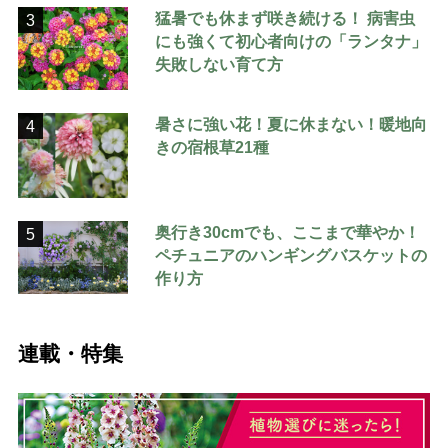
猛暑でも休まず咲き続ける！ 病害虫
3
にも強くて初心者向けの「ランタナ」
失敗しない育て方
暑さに強い花！夏に休まない！暖地向
4
きの宿根草21種
奥行き30cmでも、ここまで華やか！
5
ペチュニアのハンギングバスケットの
作り方
連載・特集