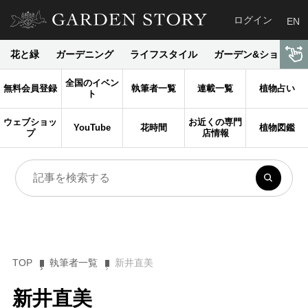
ログイン
EN
花と緑
ガーデニング
ライフスタイル
ガーデン&ショップ
全国のイベン
無料会員登録
執筆者一覧
連載一覧
植物占い
ト
ウェブショッ
お近くの専門
YouTube
花時間
植物図鑑
プ
店情報
TOP
執筆者一覧
新井直美
新井直美