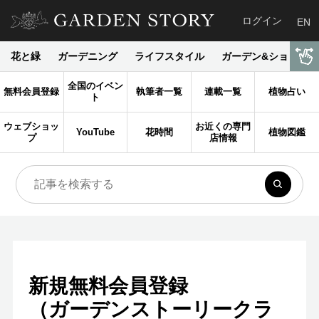
ログイン
EN
花と緑
ガーデニング
ライフスタイル
ガーデン&ショップ
全国のイベン
無料会員登録
執筆者一覧
連載一覧
植物占い
ト
ウェブショッ
お近くの専門
YouTube
花時間
植物図鑑
プ
店情報
新規無料会員登録
（ガーデンストーリークラ