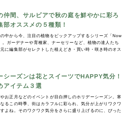
の仲間、サルビアで秋の庭を鮮やかに彩ろ
集部オススメの５種類！
の中から今、注目の植物をピックアップするシリーズ「Now
ing」。ガーデナーや育種家、ナーセリーなど、植物の達人たち
を元に編集部がセレクトした植えどき・買い時・咲き時のオス
…
ーシーズンは花とスイーツでHAPPY気分！
めアイテム３選
スやお正月などのイベントが目白押しのホリデーシーズン。寒
くなるこの時季、街はカラフルに彩られ、気分が上がりワクワ
ますよね。そのワクワク気分をさらに盛り上げるのに、ぴった