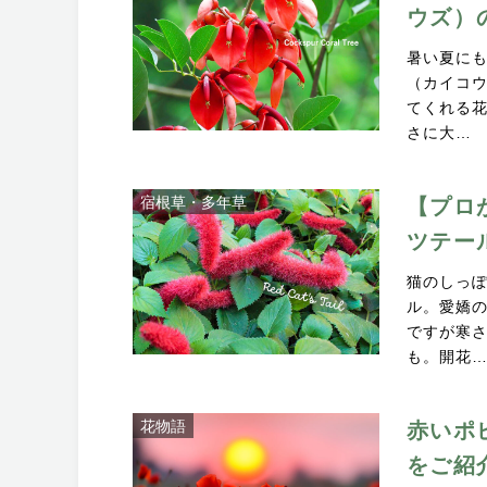
ウズ）
暑い夏に
（カイコ
てくれる
さに大…
宿根草・多年草
【プロ
ツテー
猫のしっ
ル。愛嬌
ですが寒
も。開花
花物語
赤いポ
をご紹