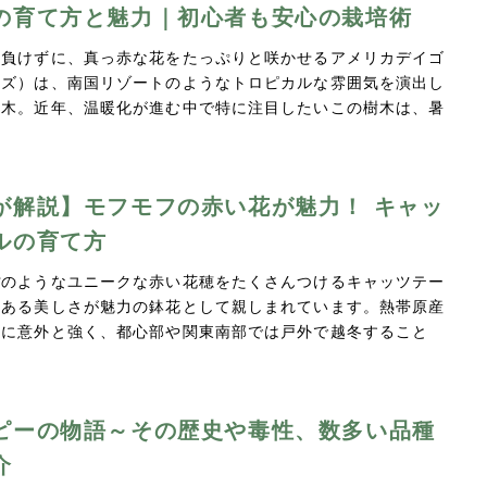
の育て方と魅力｜初心者も安心の栽培術
も負けずに、真っ赤な花をたっぷりと咲かせるアメリカデイゴ
ウズ）は、南国リゾートのようなトロピカルな雰囲気を演出し
花木。近年、温暖化が進む中で特に注目したいこの樹木は、暑
が解説】モフモフの赤い花が魅力！ キャッ
ルの育て方
ぽのようなユニークな赤い花穂をたくさんつけるキャッツテー
のある美しさが魅力の鉢花として親しまれています。熱帯原産
さに意外と強く、都心部や関東南部では戸外で越冬すること
…
ピーの物語～その歴史や毒性、数多い品種
介