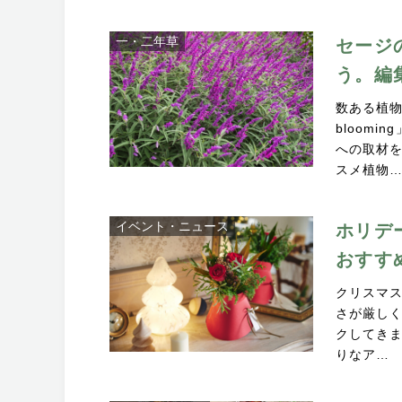
一・二年草
セージ
う。編
数ある植物
bloom
への取材
スメ植物
イベント・ニュース
ホリデ
おすす
クリスマ
さが厳し
クしてき
りなア…