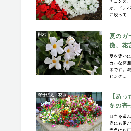
チェンス
が、イン
に絞って
樹木
夏のガ
徴、花
夏を豊か
カルな雰
木です。
ピンク…
寄せ植え・花壇
【あっ
冬の寄
日向を選
庭にも陽
赤色はお