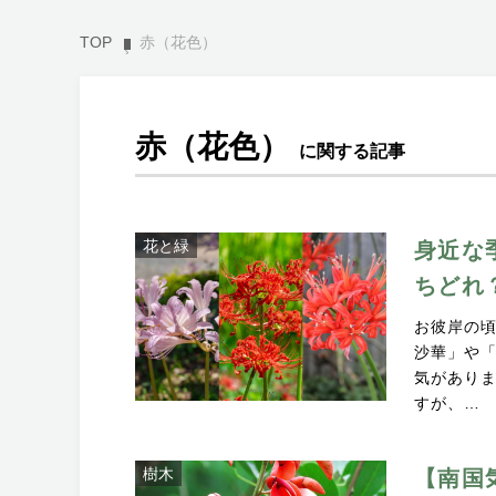
TOP
赤（花色）
赤（花色）
に関する記事
花と緑
身近な
ちどれ？
お彼岸の
沙華」や
気があり
すが、…
樹木
【南国