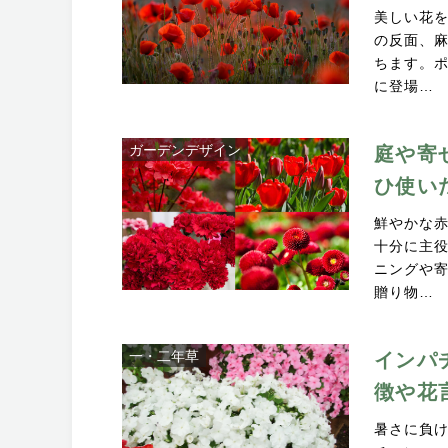
美しい花
の反面、
ちます。
に登場…
ガーデンデザイン
庭や寄
ひ使い
鮮やかな赤
十分に主
ニングや
贈り物…
一・二年草
インパ
徴や花
暑さに負