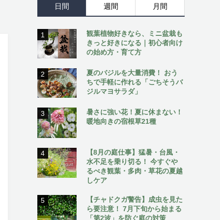
日間
週間
月間
観葉植物好きなら、ミニ盆栽も
1
きっと好きになる｜初心者向け
の始め方・育て方
夏のバジルを大量消費！ おう
2
ちで手軽に作れる「ごちそうバ
ジルマヨサラダ」
暑さに強い花！夏に休まない！
3
暖地向きの宿根草21種
【8月の庭仕事】猛暑・台風・
4
水不足を乗り切る！ 今すぐや
るべき観葉・多肉・草花の夏越
しケア
【チャドクガ警告】成虫を見た
5
ら要注意！ 7月下旬から始まる
「第2波」を防ぐ庭の対策