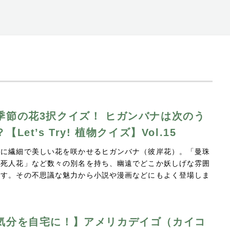
季節の花3択クイズ！ ヒガンバナは次のう
【Let’s Try! 植物クイズ】Vol.15
頃に繊細で美しい花を咲かせるヒガンバナ（彼岸花）。「曼珠
「死人花」など数々の別名を持ち、幽遠でどこか妖しげな雰囲
ます。その不思議な魅力から小説や漫画などにもよく登場しま
気分を自宅に！】アメリカデイゴ（カイコ