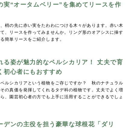
の実“オータムベリー”を集めてリースを作
と、梢の先に赤い実をたわわにつける木々があります。赤い木
めて、リースを作ってみませんか。リング形のオアシスに挿す
単リースをご紹介します。​​​​​​​​​
れる姿が魅力的なペルシカリア！ 丈夫で育
く初心者にもおすすめ
、ペルシカリアという植物をご存じですか？ 秋のナチュラル
でその真価を発揮してくれるタデ科の植物です。丈夫でよく増
から、園芸初心者の方でも上手に活用することができるでしょ
ーデンの主役を担う豪華な球根花「ダリ