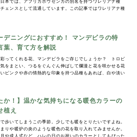
。日本では、アフリカホウセンカの別名を持つワレリアナ種
パチェンスとして流通しています。この記事ではワレリアナ種
…
ーデニングにおすすめ！ マンデビラの特
言葉、育て方を解説
に彩ってくれる花、マンデビラをご存じでしょうか？ トロピ
囲気をまとい、つるをぐんぐん伸ばして爛漫と花を咲かせる花
濃いピンクや赤の情熱的な印象を持つ品種もあれば、白や淡い
たか！】温かな気持ちになる暖色カラーの
せ植え
んで歩いてしまうこの季節。少しでも暖をとりたいですよね。
だまりや暖炉の炎のような暖色の花を取り入れてみませんか。
正月や成人式など、ハレの日のお祝いのカラーとしてもぴった