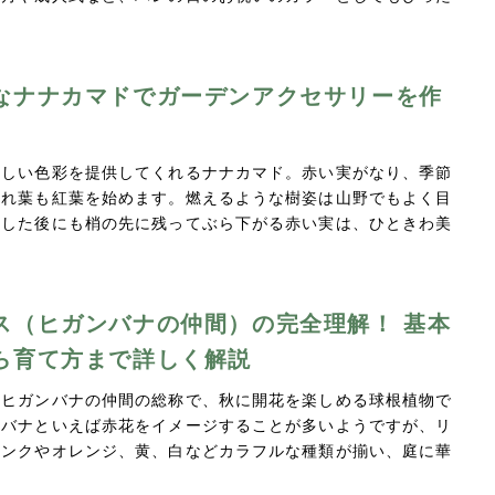
なナナカマドでガーデンアクセサリーを作
美しい色彩を提供してくれるナナカマド。赤い実がなり、季節
つれ葉も紅葉を始めます。燃えるような樹姿は山野でもよく目
葉した後にも梢の先に残ってぶら下がる赤い実は、ひときわ美
ス（ヒガンバナの仲間）の完全理解！ 基本
ら育て方まで詳しく解説
はヒガンバナの仲間の総称で、秋に開花を楽しめる球根植物で
ンバナといえば赤花をイメージすることが多いようですが、リ
ピンクやオレンジ、黄、白などカラフルな種類が揃い、庭に華