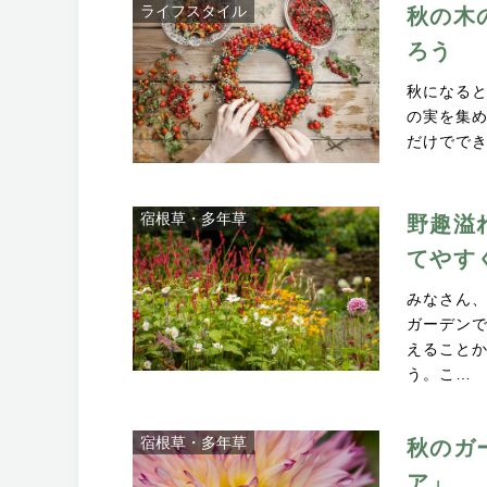
ライフスタイル
秋の木
ろう
秋になる
の実を集
だけでできる簡
宿根草・多年草
野趣溢
てやす
みなさん
ガーデン
えること
う。こ…
宿根草・多年草
秋のガ
ア」