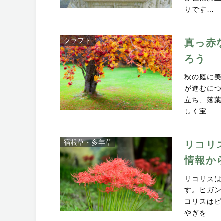
りです…
クラフト
真っ赤
ろう
秋の庭に
が進むに
立ち、落
しく宝…
宿根草・多年草
リコリ
情報か
リコリス
す。ヒガ
コリスは
やぎを…