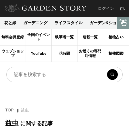
ログイン
EN
花と緑
ガーデニング
ライフスタイル
ガーデン&ショップ
全国のイベン
無料会員登録
執筆者一覧
連載一覧
植物占い
ト
ウェブショッ
お近くの専門
YouTube
花時間
植物図鑑
プ
店情報
TOP
益虫
益虫
に関する記事