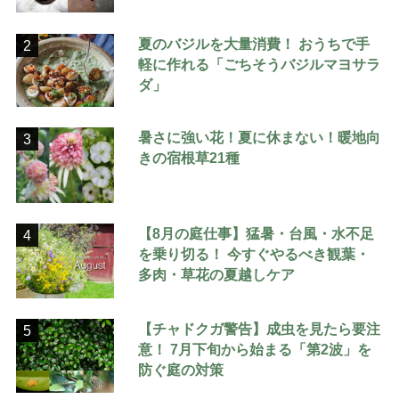
夏のバジルを大量消費！ おうちで手
2
軽に作れる「ごちそうバジルマヨサラ
ダ」
暑さに強い花！夏に休まない！暖地向
3
きの宿根草21種
【8月の庭仕事】猛暑・台風・水不足
4
を乗り切る！ 今すぐやるべき観葉・
多肉・草花の夏越しケア
【チャドクガ警告】成虫を見たら要注
5
意！ 7月下旬から始まる「第2波」を
防ぐ庭の対策