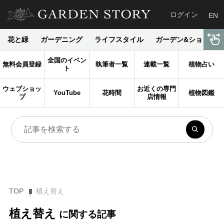
ログイン
EN
花と緑
ガーデニング
ライフスタイル
ガーデン&ショップ
全国のイベン
無料会員登録
執筆者一覧
連載一覧
植物占い
ト
ウェブショッ
お近くの専門
YouTube
花時間
植物図鑑
プ
店情報
TOP
植え替え
植え替え
に関する記事