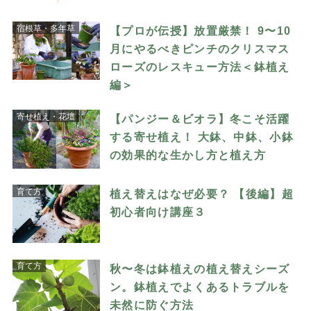
宿根草・多年草
【プロが伝授】放置厳禁！ 9〜10
月にやるべきピンチのクリスマス
ローズのレスキュー方法＜鉢植え
編＞
寄せ植え・花壇
【パンジー＆ビオラ】冬こそ活躍
する寄せ植え！ 大鉢、中鉢、小鉢
の効果的な生かし方と植え方
育て方
植え替えはなぜ必要？ 【後編】超
初心者向け講座３
育て方
秋〜冬は鉢植えの植え替えシーズ
ン。鉢植えでよくあるトラブルを
未然に防ぐ方法