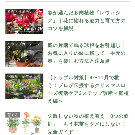
多肉・サボテン
妻が選んだ多肉植物「レウィシ
ア」｜花に惚れる魅力と育て方の
コツを解説
ベランダガーデニン
庭の片隅で眠る球根をお引越し！
グ
お気に入りの鉢に移して「手元の
春」を楽しむ方法と注意点
宿根草・多年草
【トラブル対策】9〜11月で救
う！プロが伝授するクリスマスロ
ーズ復活ケア3ステップ診断＜庭植
え編＞
育て方
失敗しない秋の植え替え「8つの鉄
則」 もう花苗をダメにしない！
完全ガイド