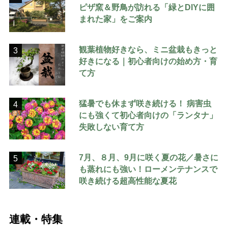
ピザ窯＆野鳥が訪れる「緑とDIYに囲
まれた家」をご案内
観葉植物好きなら、ミニ盆栽もきっと
3
好きになる｜初心者向けの始め方・育
て方
猛暑でも休まず咲き続ける！ 病害虫
4
にも強くて初心者向けの「ランタナ」
失敗しない育て方
7月、８月、9月に咲く夏の花／暑さに
5
も蒸れにも強い！ローメンテナンスで
咲き続ける超高性能な夏花
連載・特集