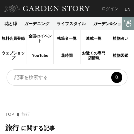
ログイン
EN
花と緑
ガーデニング
ライフスタイル
ガーデン&ショップ
全国のイベン
無料会員登録
執筆者一覧
連載一覧
植物占い
ト
ウェブショッ
お近くの専門
YouTube
花時間
植物図鑑
プ
店情報
TOP
旅行
旅行
に関する記事