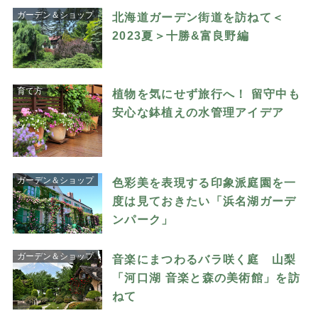
ガーデン＆ショップ
北海道ガーデン街道を訪ねて＜
2023夏＞十勝&富良野編
育て方
植物を気にせず旅行へ！ 留守中も
安心な鉢植えの水管理アイデア
ガーデン＆ショップ
色彩美を表現する印象派庭園を一
度は見ておきたい「浜名湖ガーデ
ンパーク」
ガーデン＆ショップ
音楽にまつわるバラ咲く庭 山梨
「河口湖 音楽と森の美術館」を訪
ねて