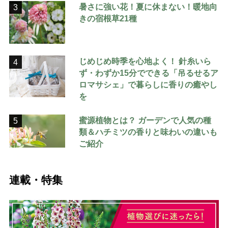
暑さに強い花！夏に休まない！暖地向
3
きの宿根草21種
じめじめ時季を心地よく！ 針糸いら
4
ず・わずか15分でできる「吊るせるア
ロマサシェ」で暮らしに香りの癒やし
を
蜜源植物とは？ ガーデンで人気の種
5
類＆ハチミツの香りと味わいの違いも
ご紹介
連載・特集