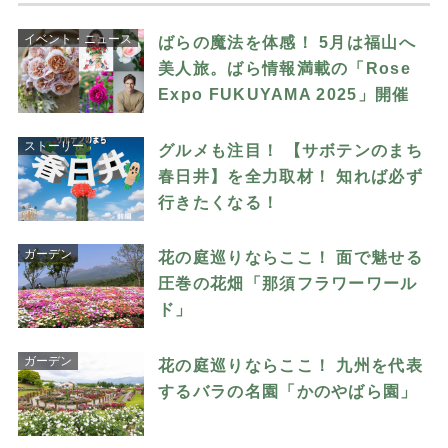
イベント・ニュース
ばらの魔法を体感！ 5月は福山へ
美人旅。ばら情報満載の「Rose
Expo FUKUYAMA 2025」開催
ストーリー
グルメも注目！ 【サボテンのまち
春日井】を全力取材！ 知れば必ず
行きたくなる！
ガーデン
花の庭巡りならここ！ 面で魅せる
圧巻の花畑「那須フラワーワール
ド」
ガーデン
花の庭巡りならここ！ 九州を代表
するバラの名園「かのやばら園」